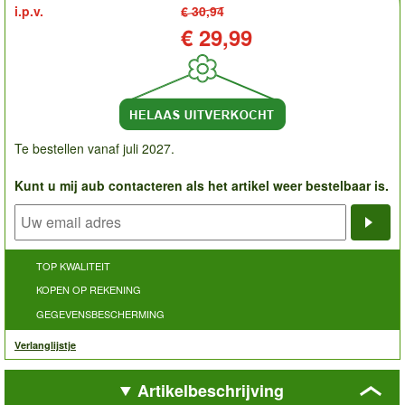
i.p.v.
€ 30,94
Prijs:
€ 29,99
Te bestellen vanaf juli 2027.
Kunt u mij aub contacteren als het artikel weer bestelbaar is.
Noti
TOP KWALITEIT
KOPEN OP REKENING
GEGEVENSBESCHERMING
Verlanglijstje
Artikelbeschrijving