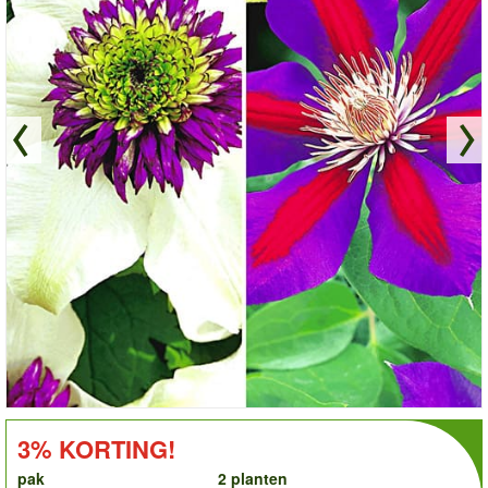
order
KORTING!:
3% KORTING!
pak
2 planten