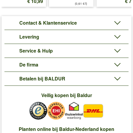
€ 10,99
€ 7
(0,61 €/l)
Contact & Klantenservice
Levering
Service & Hulp
De firma
Betalen bij BALDUR
Veilig kopen bij Baldur
Planten online bij Baldur-Nederland kopen