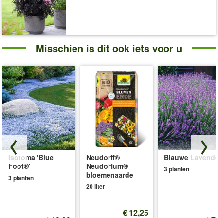
Misschien is dit ook iets voor u
Isotoma 'Blue
Neudorff®
Blauwe Lavende
Foot®'
NeudoHum®
3 planten
bloemenaarde
3 planten
20 liter
€ 12,25