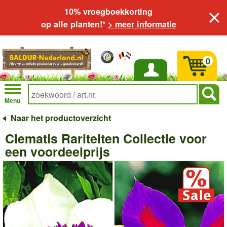
10% vroegboekkorting
op alle planten!*
> meer informatie
0
Inloggen
Menu
Naar het productoverzicht
Clematis Rariteiten Collectie voor
een voordeelprijs