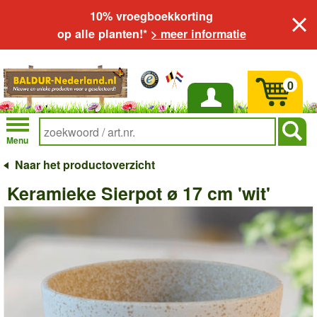
10% vroegboekkorting
op alle planten!*
> meer informatie
0
Inloggen
Menu
Naar het productoverzicht
Keramieke Sierpot ø 17 cm 'wit'