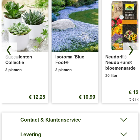
Succulenten
Isotoma 'Blue
Neudorff®
Collectie
Foot®'
NeudoHum®
bloemenaarde
3 planten
3 planten
20 liter
€ 12
€ 12,25
€ 10,99
(0,61 €/
Contact & Klantenservice
Levering