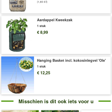
(1,65 €/l)
Aardappel Kweekzak
1 stuk
€ 8,99
Hanging Basket incl. kokosinlegvel 'Ole'
1 stuk
€ 12,25
Misschien is dit ook iets voor u