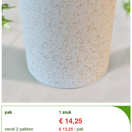
order
pak
1 stuk
Prijs:
€ 14,25
vanaf 2 pakken
€ 13,25
/ pak