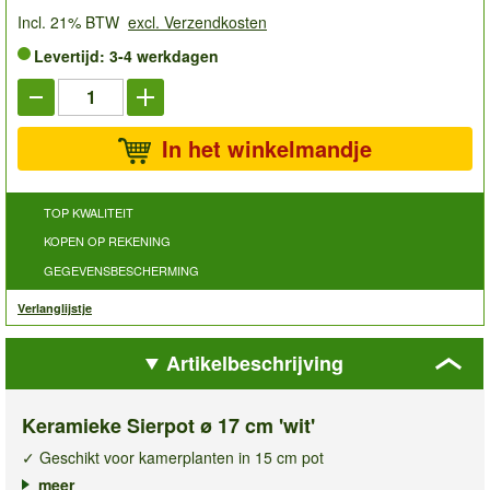
Incl. 21% BTW
excl. Verzendkosten
Levertijd: 3-4 werkdagen
In het winkelmandje
TOP KWALITEIT
KOPEN OP REKENING
GEGEVENSBESCHERMING
Verlanglijstje
Artikelbeschrijving
Keramieke Sierpot ø 17 cm 'wit'
✓ Geschikt voor kamerplanten in 15 cm pot
✓ Schok- & krasbestendig
meer