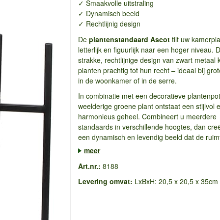
✓ Smaakvolle uitstraling
✓ Dynamisch beeld
✓ Rechtlijnig design
De
plantenstandaard Ascot
tilt uw kamerpl
letterlijk en figuurlijk naar een hoger niveau. 
strakke, rechtlijnige design van zwart metaa
planten prachtig tot hun recht – ideaal bij gro
in de woonkamer of in de serre.
In combinatie met een decoratieve plantenpo
weelderige groene plant ontstaat een stijlvol 
harmonieus geheel. Combineert u meerdere
standaards in verschillende hoogtes, dan creë
een dynamisch en levendig beeld dat de ruimt
meer
Art.nr.:
8188
Levering omvat:
LxBxH: 20,5 x 20,5 x 35cm