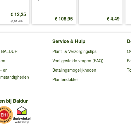
€ 12,25
€ 108,95
€ 4,49
(0,61 €/l)
Service & Hulp
D
ij BALDUR
Plant- & Verzorgingstips
O
ten
Veel gestelde vragen (FAQ)
Be
g- en
Betalingsmogelijkheden
To
omstandigheden
Plantendokter
en bij Baldur