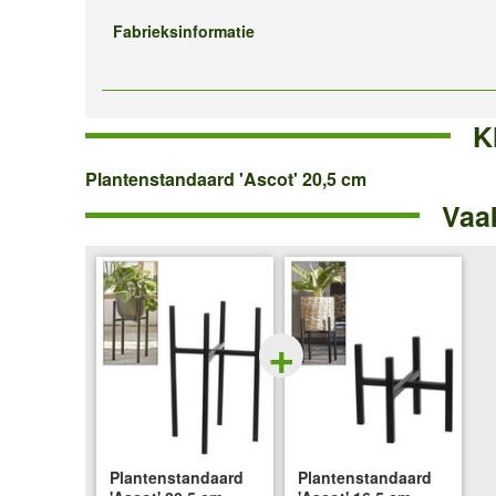
Fabrieksinformatie
K
Plantenstandaard
Plantenstandaard 'Ascot' 20,5 cm
Vaa
'Ascot'
20,5
cm
+
Plantenstandaard
Plantenstandaard