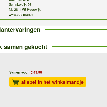
Schinkeldijk 56
NL 2811PB Reeuwijk
www.edelman.nl
lantervaringen
k samen gekocht
Samen voor
€ 43,98
allebei in het winkelmandje