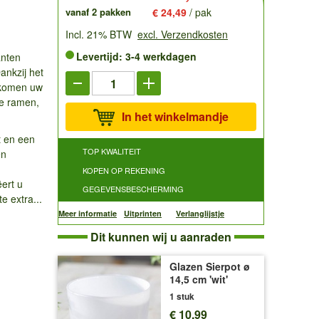
vanaf 2 pakken
€ 24,49
/ pak
Incl. 21% BTW
excl. Verzendkosten
Levertijd: 3-4 werkdagen
anten
Dankzij het
l komen uw
te ramen,
In het winkelmandje
t en een
TOP KWALITEIT
en
KOPEN OP REKENING
ert u
GEGEVENSBESCHERMING
e extra...
Meer informatie
Uitprinten
Verlanglijstje
Dit kunnen wij u aanraden
Glazen Sierpot ø
14,5 cm 'wit'
1 stuk
€ 10,99