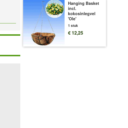
Hanging Basket
incl.
kokosinlegvel
'Ole'
1 stuk
€ 12,25