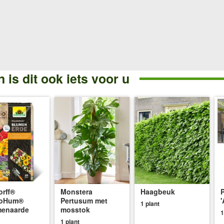
 is dit ook iets voor u
rff®
Monstera
Haagbeuk
oHum®
Pertusum met
'
1 plant
menaarde
mosstok
1
1 plant