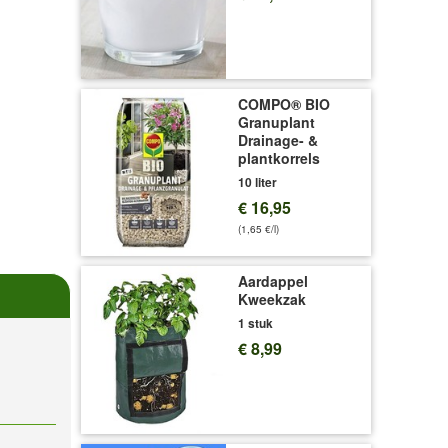
COMPO® BIO
Granuplant
Drainage- &
plantkorrels
10 liter
€ 16,95
(1,65 €/l)
Aardappel
Kweekzak
1 stuk
€ 8,99