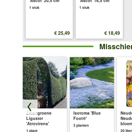
'Ascot' 20,5 cm
'Ascot' 16,5 cm
1 stuk
1 stuk
€ 25,49
€ 18,49
Misschien
rpot ø
Zwartgroene
Isotoma 'Blue
Neudo
live'
Liguster
Foot®'
Neud
'Atrovirens'
bloe
3 planten
1 plant
20 liter