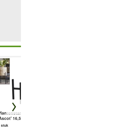
Plantenstandaard
Keramieke Sierpot
Glazen Sierpot ø
Ascot' 16,5 cm
ø 17 cm 'zwart'
19 cm 'grijs'
 stuk
1 stuk
1 stuk