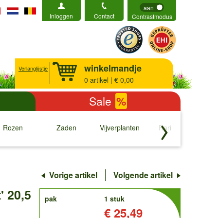
aan
Inloggen
Contact
Contrastmodus
winkelmandje
Verlanglijstje
0
artikel | € 0,00
Sale
%
Rozen
Zaden
Vijverplanten
Rariteiten
b
↓
↓
↓
↓
Vorige artikel
Volgende artikel
' 20,5
order
pak
1 stuk
Prijs:
€ 25,49