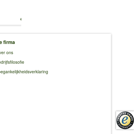
€ 18,49
€ 16,49
€ 22,99
e firma
ver ons
drijfsfilosofie
egankelijkheidsverklaring