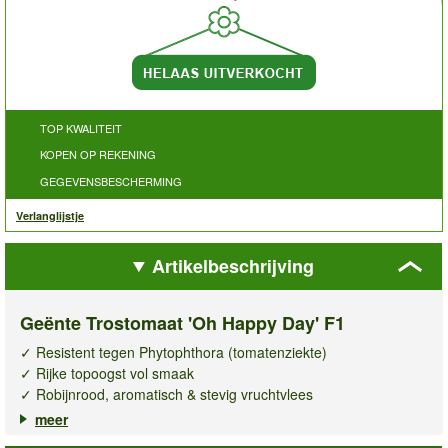
TOP KWALITEIT
KOPEN OP REKENING
GEGEVENSBESCHERMING
Verlanglijstje
Artikelbeschrijving
Geënte Trostomaat 'Oh Happy Day' F1
✓ Resistent tegen Phytophthora (tomatenziekte)
✓ Rijke topoogst vol smaak
✓ Robijnrood, aromatisch & stevig vruchtvlees
meer
De
geënte trostomaat Oh Happy Day F1
doet haar naam eer
aan: elke oogstdag wordt een feest! Deze krachtig groeiende