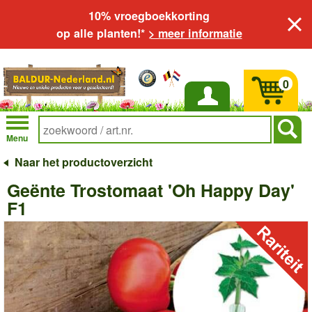
10% vroegboekkorting
op alle planten!*
> meer informatie
0
Inloggen
Menu
Naar het productoverzicht
Geënte Trostomaat 'Oh Happy Day'
F1