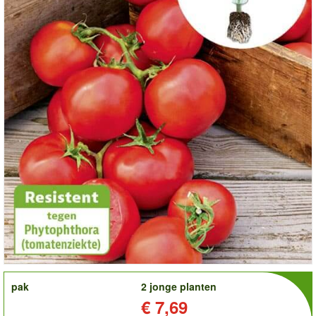
order
pak
2 jonge planten
Prijs:
€ 7,69