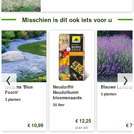
Misschien is dit ook iets voor u
Isotoma 'Blue
Neudorff®
Blauwe Lavende
Foot®'
NeudoHum®
3 planten
bloemenaarde
3 planten
20 liter
€ 12,25
€ 10,99
€ 7
(0,61 €/l)