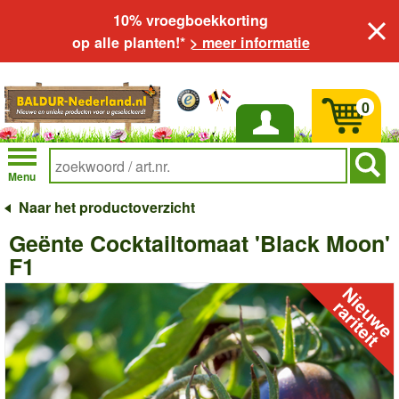
10% vroegboekkorting
op alle planten!*
> meer informatie
0
Inloggen
Menu
Naar het productoverzicht
Geënte Cocktailtomaat 'Black Moon'
F1