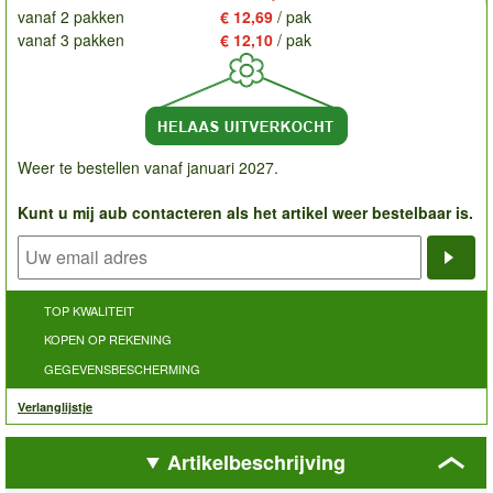
vanaf 2 pakken
€ 12,69
/ pak
vanaf 3 pakken
€ 12,10
/ pak
Weer te bestellen vanaf januari 2027.
Kunt u mij aub contacteren als het artikel weer bestelbaar is.
Noti
TOP KWALITEIT
KOPEN OP REKENING
GEGEVENSBESCHERMING
Verlanglijstje
Artikelbeschrijving