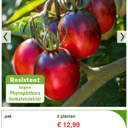
order
pak
2 planten
Prijs:
€ 12,99