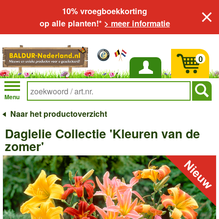
10% vroegboekkorting
op alle planten!*
> meer informatie
0
Inloggen
Menu
Naar het productoverzicht
Daglelie Collectie 'Kleuren van de
zomer'