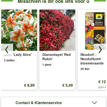
Misschien is dit ook iets voor u
Lelie 'Lady Alice'
Glansmispel 'Red
Neudorff®
Robin'
NeudoHum®
2 bollen
bloemenaarde
1 plant
20 liter
€ 12
€ 8,99
€ 5,49
(0,61 €/
Contact & Klantenservice