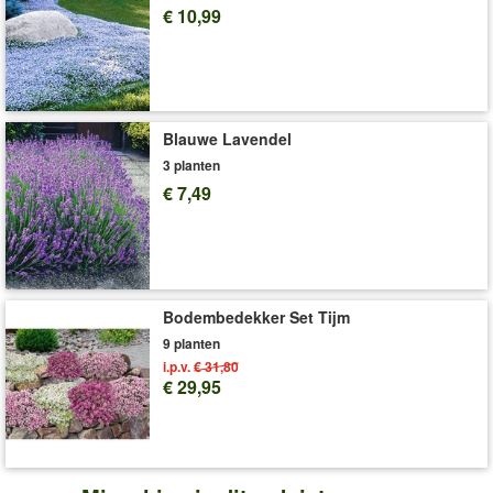
resultaat. (Hemerocallis)
€ 10,99
Praktische hulpmiddelen:
De
GARDENA® Bloembollenplanter
(art.nr.
50267
) maakt het
graven van plantgaten extra eenvoudig. Met de
plantenschaal
(art.nr.
524
) kunt u bloembollen eenvoudig planten, na de bloei
opbergen en beschermen tegen muizen en woelmuizen.
Blauwe Lavendel
3 planten
Art.nr.:
9548
€ 7,49
Levering omvat:
grootte I
'Daglelie'
Plant- en Verzorgingstips
Bodembedekker Set Tijm
9 planten
i.p.v.
€ 31,80
€ 29,95