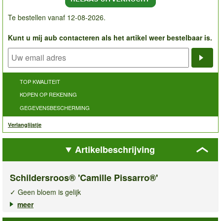
Te bestellen vanaf 12-08-2026.
Kunt u mij aub contacteren als het artikel weer bestelbaar is.
Noti
TOP KWALITEIT
KOPEN OP REKENING
GEGEVENSBESCHERMING
Verlanglijstje
Artikelbeschrijving
Schildersroos® 'Camille Pissarro®'
✓ Geen bloem is gelijk
✓ Fruitig frisse geur
meer
✓ Winterharde, meerjarige schildersroos