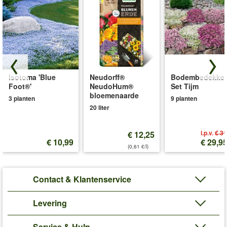
Isotoma 'Blue
Neudorff®
Bodembedekker
Foot®'
NeudoHum®
Set Tijm
bloemenaarde
3 planten
9 planten
20 liter
i.p.v.
€ 31
€ 12,25
€ 10,99
€ 29,9
(0,61 €/l)
Contact & Klantenservice
Levering
Service & Hulp