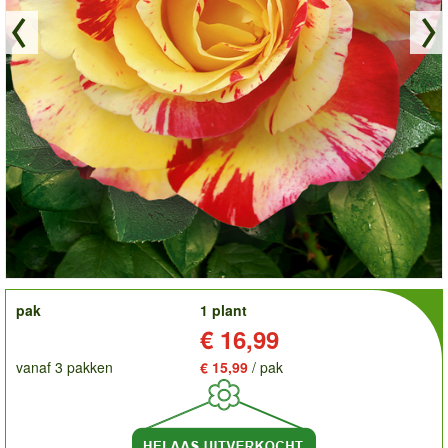
order
pak
1 plant
Prijs:
€ 16,99
vanaf 3 pakken
€ 15,99
/ pak