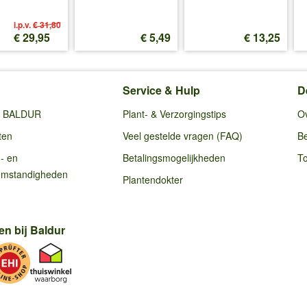
i.p.v.
€ 31,80
€ 29,95
€ 5,49
€ 13,25
Service & Hulp
D
ij BALDUR
Plant- & Verzorgingstips
O
ten
Veel gestelde vragen (FAQ)
Be
g- en
Betalingsmogelijkheden
To
omstandigheden
Plantendokter
en bij Baldur