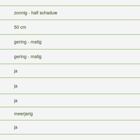
zonnig - half schaduw
50 cm
gering - matig
gering - matig
ja
ja
ja
meerjarig
ja