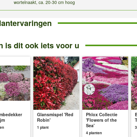
wortelnaakt, ca. 20-30 cm hoog
lantervaringen
 is dit ook iets voor u
mbedekker
Glansmispel 'Red
Phlox Collectie
ijm
Robin'
'Flowers of the
Sea'
ten
1 plant
3
4 planten