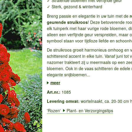
✓ Stralende bloemen met verfijnde geur
✓ Sterk, gezond & winterhard
Breng passie en elegantie in uw tuin met de
r
geurende struikroos
! Deze betoverende roos
elk tuinperk met haar vurige rode bloemen, di
alleen een verfijnde geur verspreiden, maar 
symbool staan voor tijdloze liefde en schoonh
De struikroos groeit harmonieus omhoog en 
schitterend accent in elke tuin. Vanaf juni tot 
nazomer trakteert zij u meermaals op een ze
bloemen. Ook in de vaas schitteren de edele 
elegante snijbloemen...
meer
Art.nr.:
1085
Levering omvat:
wortelnaakt, ca. 20-30 cm 
'Rozen'
Plant- en Verzorgingstips