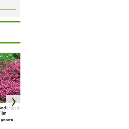
Bodembedekker
Vetmuur Sagina
Prachtkaars Gaura
Tijm
Subulata
'Wit'
 planten
3 planten
2 planten