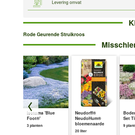
Levering omvat
K
Rode
Rode Geurende Struikroos
Misschien
Geurende
Struikroos
r
Isotoma 'Blue
Neudorff®
Bode
ce®'
Foot®'
NeudoHum®
Set T
bloemenaarde
3 planten
9 plan
20 liter