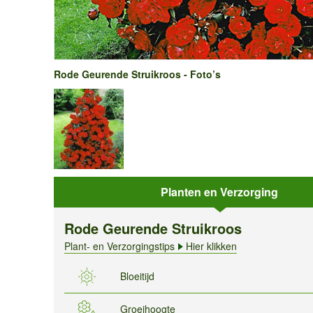
Rode Geurende Struikroos - Foto’s
Planten en Verzorging
Rode Geurende Struikroos
Plant- en Verzorgingstips
Hier klikken
Bloeitijd
Groeihoogte