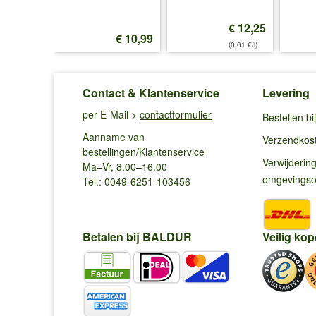
€ 12,25
€ 14,25
€ 10,99
(0,61 €/l)
Contact & Klantenservice
Levering
per E-Mail >
contactformulier
Bestellen b
Aanname van
Verzendkos
bestellingen/Klantenservice
Verwijderin
Ma–Vr, 8.00–16.00
omgevings
Tel.: 0049-6251-103456
Betalen bij BALDUR
Veilig kop