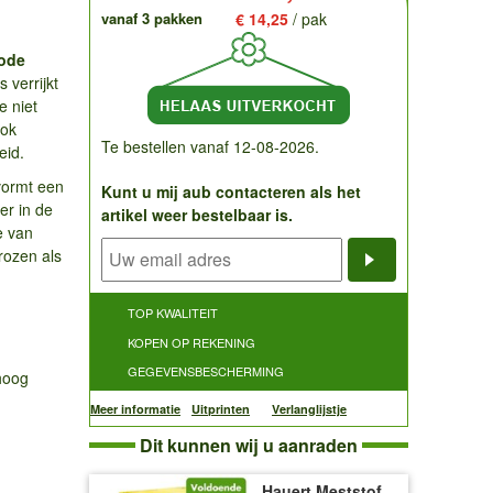
vanaf 3 pakken
€ 14,25
/ pak
ode
 verrijkt
e niet
ook
Te bestellen vanaf 12-08-2026.
eid.
vormt een
Kunt u mij aub contacteren als het
ver in de
artikel weer bestelbaar is.
e van
rozen als
Notificatieve
TOP KWALITEIT
KOPEN OP REKENING
GEGEVENSBESCHERMING
hoog
Meer informatie
Uitprinten
Verlanglijstje
Dit kunnen wij u aanraden
Hauert Meststof