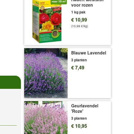
voor rozen
1 kg pak
€ 10,99
(10,99 €/kg)
Blauwe Lavendel
3 planten
€ 7,49
Geurlavendel
'Roze'
3 planten
€ 10,95