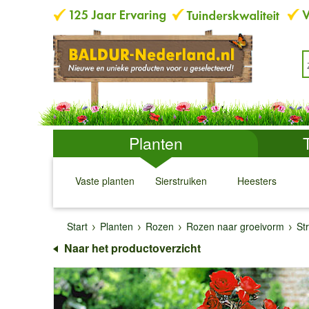
Planten
Vaste planten
Sierstruiken
Heesters
↓
↓
↓
↓
Start
Planten
Rozen
Rozen naar groeivorm
St
Naar het productoverzicht