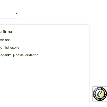
€ 10,99
€ 10,99
€ 8,95
e firma
ver ons
drijfsfilosofie
egankelijkheidsverklaring