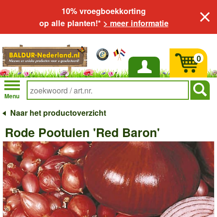
10% vroegboekkorting
op alle planten!*
> meer informatie
0
Inloggen
Menu
Naar het productoverzicht
Rode Pootuien 'Red Baron'