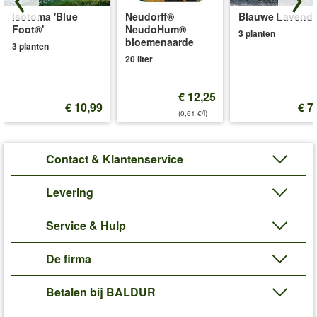
gehaald. (Allium cepa)
Isotoma 'Blue
Neudorff®
Blauwe Lavende
Foot®'
NeudoHum®
Art.nr.:
9985
3 planten
bloemenaarde
3 planten
Levering omvat:
bolgrootte 14/21 cm
20 liter
'Pootui'
Plant- en Verzorgingstips
€ 12,25
€ 10,99
€ 7
(0,61 €/l)
Contact & Klantenservice
Levering
Service & Hulp
De firma
Betalen bij BALDUR