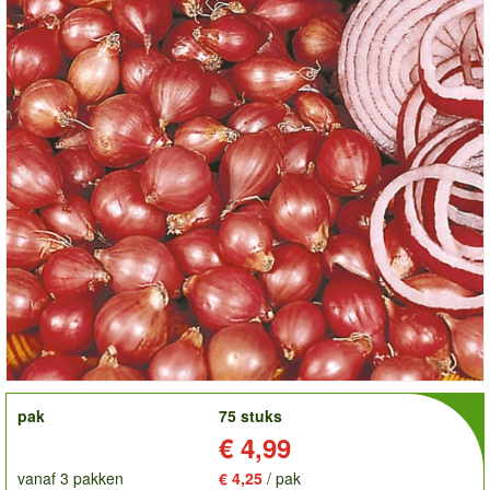
order
pak
75 stuks
Prijs:
€ 4,99
vanaf 3 pakken
€ 4,25
/ pak