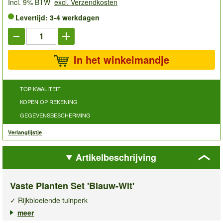
Incl. 9% BTW
excl. Verzendkosten
Levertijd: 3-4 werkdagen
In het winkelmandje
TOP KWALITEIT
KOPEN OP REKENING
GEGEVENSBESCHERMING
Verlanglijstje
Artikelbeschrijving
Vaste Planten Set 'Blauw-Wit'
✓ Rijkbloeiende tuinperk
✓ Sfeervolle, harmonieuze samenstelling
meer
✓ Bloeit van vroege lente tot diep in de herfst