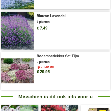
2x Kattenmunt - bloei: juni tot september (4)
3x Lavendel - bloei: juli tot september (5)
3x Witte tijm - bloei: mei tot juni (6)
Blauwe Lavendel
1x Sneeuwbal hortensia 'Annabelle' - bloei: juni tot
3 planten
september (7)
€ 7,49
2x Kerstroos 'Black Swan' - bloei: september tot maart (8)
Tip:
volg onze aanbevolen beplanting via de nummers tussen
haakjes.
Afmetingen plantopstelling: 2 x 1,5 meter
Bodembedekker Set Tijm
Tip:
Voor de beste groei en bloei raden wij
Neudorff®
9 planten
NeudoHum bloemenaarde
(art. nr.
440
of
441
) aan.
i.p.v.
€ 31,80
Art.nr.:
9727
€ 29,95
Levering omvat:
9x9 cm-pot
'Vaste Planten Set 'Blauw-Wit''
Plant- en Verzorgingstips
Misschien is dit ook iets voor u