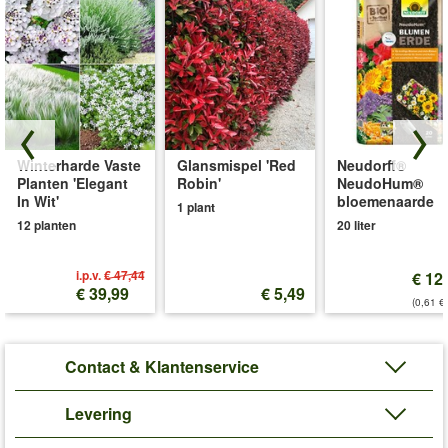
Winterharde Vaste
Glansmispel 'Red
Neudorff®
Planten 'Elegant
Robin'
NeudoHum®
In Wit'
bloemenaarde
1 plant
12 planten
20 liter
i.p.v.
€ 47,44
€ 12
€ 39,99
€ 5,49
(0,61 €/
Contact & Klantenservice
Levering