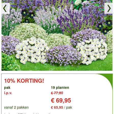
order
KORTING!:
10% KORTING!
pak
19 planten
i.p.v.
€ 77,80
Prijs:
€ 69,95
vanaf 2 pakken
€ 65,95
/ pak