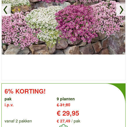
order
KORTING!:
6% KORTING!
pak
9 planten
i.p.v.
€ 31,80
Prijs:
€ 29,95
vanaf 2 pakken
€ 27,49
/ pak