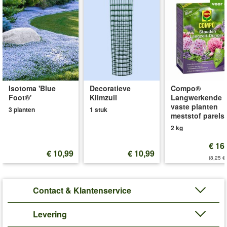
Tip:
Volg onze beplantingsaanbeveling (zie nummers) en geniet
van een harmonieus bloementapijt.
Oppervlakte plantopstelling:
1,5 x 1 meter
(Thymus praecox, Thymus serpyllum, Thymus praecox
Albiflorus)
Art.nr.:
7009767
Isotoma 'Blue
Decoratieve
Compo®
Foot®'
Klimzuil
Langwerkende
Levering omvat:
9x9 cm-pot
vaste planten
3 planten
1 stuk
'Bodembedekker Set Tijm'
Plant- en Verzorgingstips
meststof parels
2 kg
€ 16
€ 10,99
€ 10,99
(8,25 €
Contact & Klantenservice
Levering