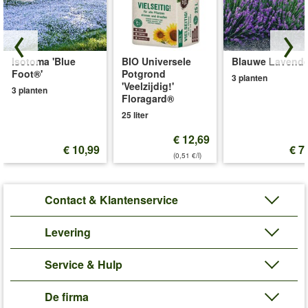
Isotoma 'Blue
BIO Universele
Blauwe Lavende
Foot®'
Potgrond
3 planten
'Veelzijdig!'
3 planten
Floragard®
25 liter
€ 12,69
€ 10,99
€ 7
(0,51 €/l)
Contact & Klantenservice
Levering
Service & Hulp
De firma