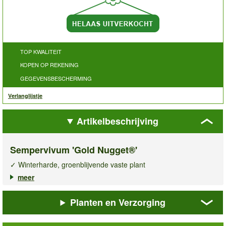
TOP KWALITEIT
KOPEN OP REKENING
GEGEVENSBESCHERMING
Verlanglijstje
Artikelbeschrijving
Sempervivum 'Gold Nugget®'
✓ Winterharde, groenblijvende vaste plant
✓ Blikvanger in tuinperken & potten
meer
✓ Onderhoudsvriendelijk & droogtetolerant
Planten en Verzorging
De
Sempervivum Gold Nugget®
is een prachtige, goudgele tot
oranjerode vetplant die door een bekende Amerikaanse kweker
op de markt is gebracht. Deze winterharde,