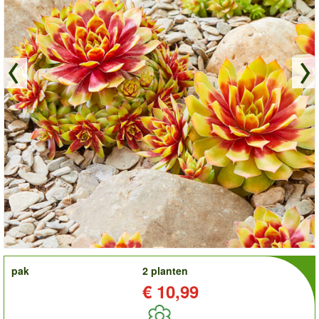
order
pak
2 planten
Prijs:
€ 10,99