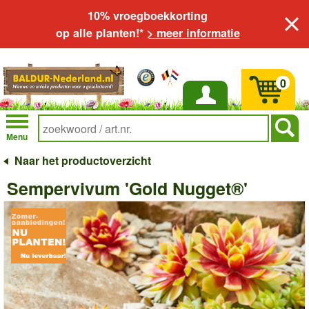
10% vroegboekkorting
op alle planten!*
> meer informatie
0
Inloggen
Menu
Naar het productoverzicht
Sempervivum 'Gold Nugget®'