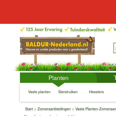
Planten
Vaste planten
Sierstruiken
Heesters
↓
↓
↓
↓
Start
Zomeraanbiedingen
Vaste Planten-Zomeraan