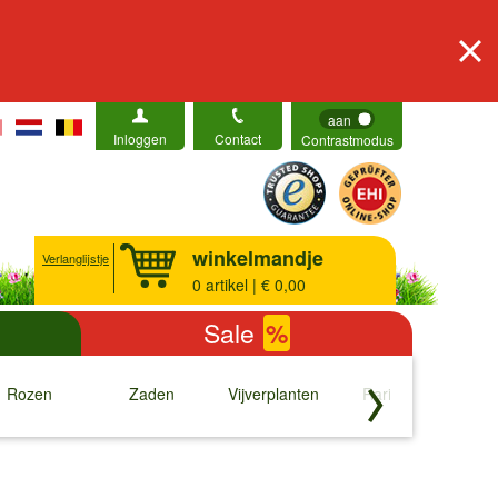
aan
Inloggen
Contact
Contrastmodus
winkelmandje
Verlanglijstje
0
artikel | € 0,00
Sale
%
Rozen
Zaden
Vijverplanten
Rariteiten
b
↓
↓
↓
↓