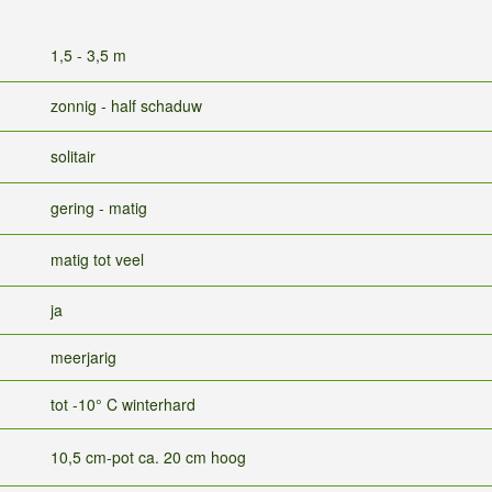
1,5 - 3,5 m
zonnig - half schaduw
solitair
gering - matig
matig tot veel
ja
meerjarig
tot -10° C winterhard
10,5 cm-pot ca. 20 cm hoog