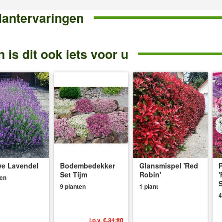
lantervaringen
 is dit ook iets voor u
e Lavendel
Bodembedekker
Glansmispel 'Red
P
Set Tijm
Robin'
'
ten
S
9 planten
1 plant
4
i.p.v.
€ 31,80