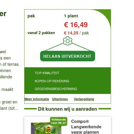
er
order
pak
1 plant
Prijs:
€ 16,49
vanaf 2 pakken
€ 14,25
/ pak
wel
is een
 of terras.
binnen
TOP KWALITEIT
allende
KOPEN OP REKENING
, maakt
GEGEVENSBESCHERMING
Meer informatie
Uitprinten
Verlanglijstje
 groei en
nt (tot...
Dit kunnen wij u aanraden
Compo®
Langwerkende
vaste planten