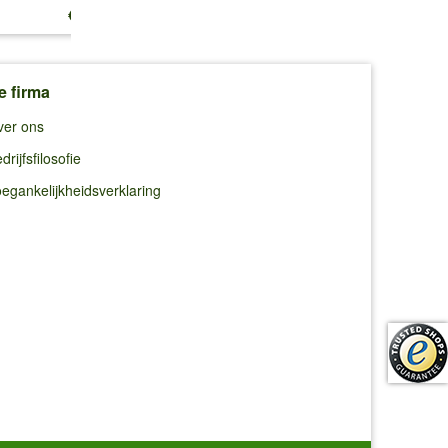
€ 13,25
€ 10,99
€ 10,99
e firma
ver ons
drijfsfilosofie
egankelijkheidsverklaring