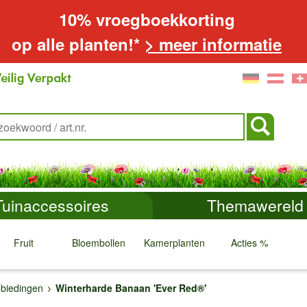
10% vroegboekkorting
op alle planten!*
> meer informatie
Tuinaccessoires
Themawereld
Fruit
Bloembollen
Kamerplanten
Acties %
↓
↓
↓
↓
biedingen
Winterharde Banaan 'Ever Red®'