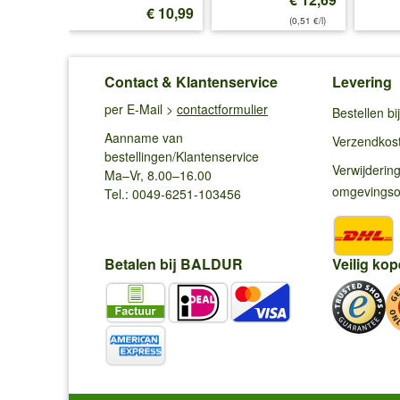
€ 12,99
€ 10,99
(0,51 €/l)
Contact & Klantenservice
Levering
per E-Mail >
contactformulier
Bestellen b
Aanname van
Verzendkos
bestellingen/Klantenservice
Verwijderin
Ma–Vr, 8.00–16.00
omgevings
Tel.: 0049-6251-103456
Betalen bij BALDUR
Veilig kop