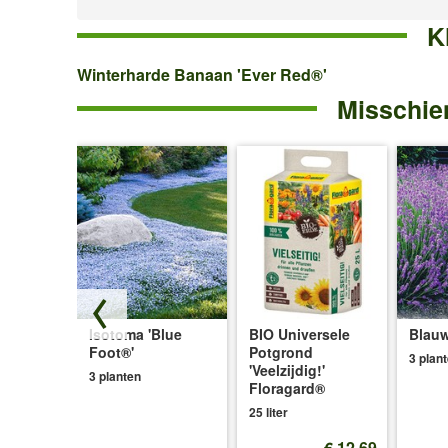
K
Winterharde
Winterharde Banaan 'Ever Red®'
Misschien
Banaan
'Ever
Red®'
Isotoma 'Blue
BIO Universele
Blauw
ce®'
Foot®'
Potgrond
3 plan
'Veelzijdig!'
3 planten
Floragard®
25 liter
€ 12,69