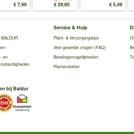
€ 7,49
€ 29,95
€ 5,49
Service & Hulp
D
ij BALDUR
Plant- & Verzorgingstips
O
ten
Veel gestelde vragen (FAQ)
Be
g- en
Betalingsmogelijkheden
To
omstandigheden
Plantendokter
en bij Baldur