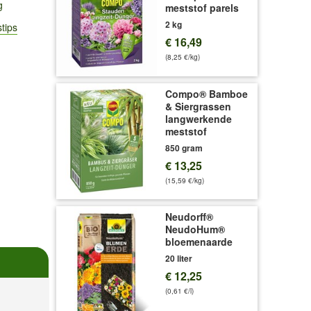
g
meststof parels
2 kg
tips
€ 16,49
(8,25 €/kg)
Compo® Bamboe
& Siergrassen
langwerkende
meststof
850 gram
€ 13,25
(15,59 €/kg)
Neudorff®
NeudoHum®
bloemenaarde
20 liter
€ 12,25
(0,61 €/l)