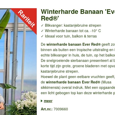
Winterharde Banaan 'Ev
Red®'
✓ Blikvanger: kastanjebruine strepen
✓ Winterharde banaan tot ca. -10° C
✓ Ideaal voor tuin, balkon & terras
De
winterharde banaan Ever Red®
geeft zo
binnen als buiten een tropische uitstraling en 
echte blikvanger in huis, de tuin, op het balkon
De snelgroeiende sierbanaan presenteert al 
korte tijd zijn grote, groene bladeren met opv
kastanjebruine strepen.
Hoewel de plant geen eetbare vruchten geeft
de
winterharde banaan Ever Red®
(Musa
sikkimensis) overal indruk. Met een opgaande
een licht gebogen top kan deze winterharde pla
meer
Art.nr.:
7009660