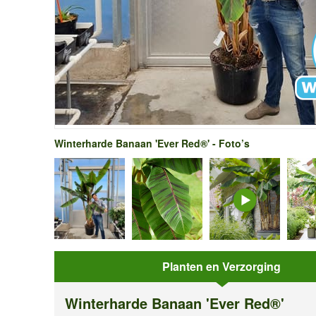
Winterharde Banaan 'Ever Red®' - Foto’s
Planten en Verzorging
Winterharde Banaan 'Ever Red®'