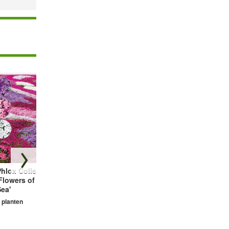
hlox Collectie
Bodembedekker
Vetmuur Sagina
Flowers of the
Tijm
Subulata
ea'
3 planten
3 planten
 planten