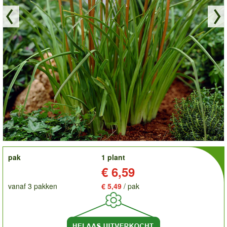
order
pak
1 plant
Prijs:
€ 6,59
vanaf 3 pakken
€ 5,49
/ pak