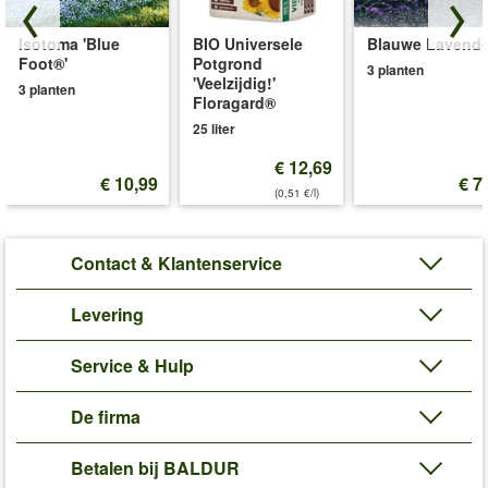
Isotoma 'Blue
BIO Universele
Blauwe Lavende
Foot®'
Potgrond
3 planten
'Veelzijdig!'
3 planten
Floragard®
25 liter
€ 12,69
€ 10,99
€ 7
(0,51 €/l)
Contact & Klantenservice
Levering
Service & Hulp
De firma
Betalen bij BALDUR