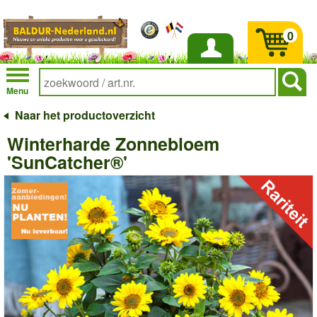
0
Inloggen
Menu
Naar het productoverzicht
Winterharde Zonnebloem
'SunCatcher®'