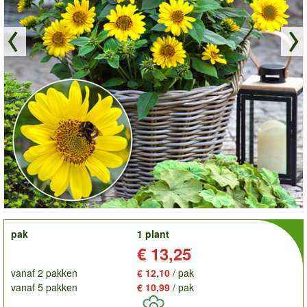
order
pak
1 plant
Prijs:
€ 13,25
vanaf 2 pakken
€ 12,10
/ pak
vanaf 5 pakken
€ 10,99
/ pak