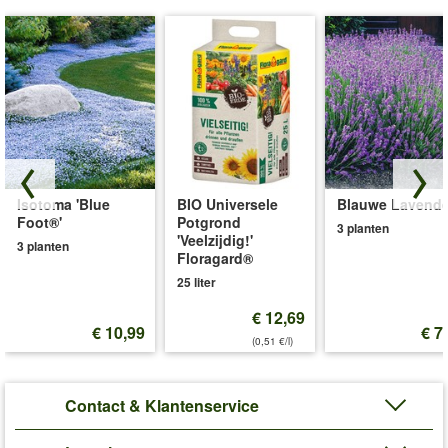
Isotoma 'Blue
BIO Universele
Blauwe Lavende
Foot®'
Potgrond
3 planten
'Veelzijdig!'
3 planten
Floragard®
25 liter
€ 12,69
€ 10,99
€ 7
(0,51 €/l)
Contact & Klantenservice