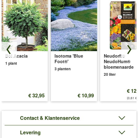
Bol Acacia
Isotoma 'Blue
Neudorff®
Foot®'
NeudoHum®
1 plant
bloemenaarde
3 planten
20 liter
€ 12
€ 32,95
€ 10,99
(0,61 €/
Contact & Klantenservice
Levering