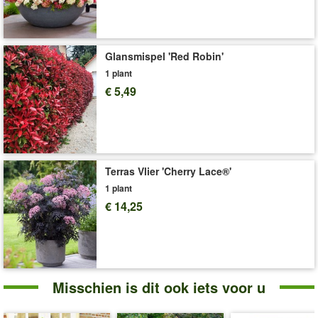
Art.nr.:
9852
Levering omvat:
4-liter containerpot, stam ca. 60cm hoog
Glansmispel 'Red Robin'
1 plant
€ 5,49
Terras Vlier 'Cherry Lace®'
1 plant
€ 14,25
Misschien is dit ook iets voor u