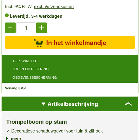
Incl. 9% BTW
excl. Verzendkosten
Levertijd: 3-4 werkdagen
In het winkelmandje
TOP KWALITEIT
KOPEN OP REKENING
GEGEVENSBESCHERMING
Verlanglijstje
Artikelbeschrijving
Trompetboom op stam
✓ Decoratieve schaduwgever voor tuin & zithoek
✓ Van nature bolvormige, weelderige kroon
meer