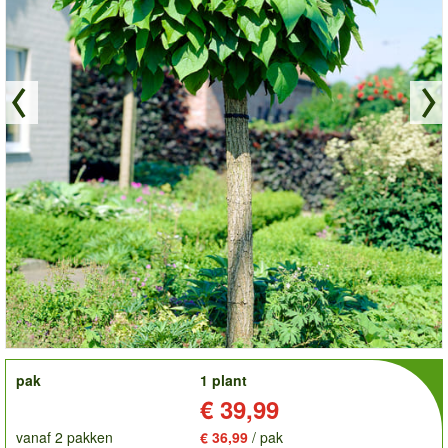
order
pak
1 plant
Prijs:
€ 39,99
vanaf 2 pakken
€ 36,99
/ pak