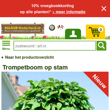
10% vroegboekkorting
op alle planten!*
> meer informatie
0
Inloggen
Menu
Naar het productoverzicht
Trompetboom op stam