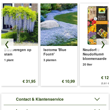
Blauweregen op
Isotoma 'Blue
Neudorff®
stam
Foot®'
NeudoHum®
bloemenaarde
1 plant
3 planten
20 liter
€ 12
€ 31,95
€ 10,99
(0,61 €/
Contact & Klantenservice