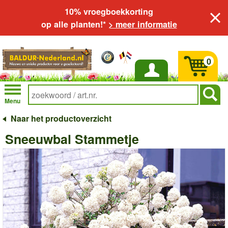
10% vroegboekkorting
op alle planten!*
> meer informatie
0
Inloggen
Menu
Naar het productoverzicht
Sneeuwbal Stammetje