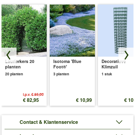
Laurierkers 20
Isotoma 'Blue
Decoratieve
planten
Foot®'
Klimzuil
20 planten
3 planten
1 stuk
i.p.v.
€ 85,00
€ 82,95
€ 10,99
€ 10
Contact & Klantenservice