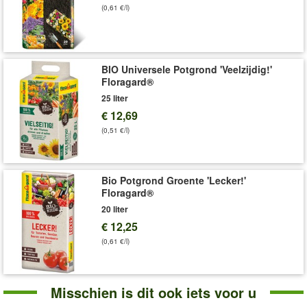
(0,61 €/l)
Art.nr.:
222
Levering omvat:
1,5 kg voor ca. 20 m heggen
BIO Universele Potgrond 'Veelzijdig!'
Floragard®
25 liter
€ 12,69
(0,51 €/l)
Bio Potgrond Groente 'Lecker!'
Floragard®
20 liter
€ 12,25
(0,61 €/l)
Misschien is dit ook iets voor u