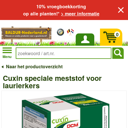
10% vroegboekkorting
op alle planten!*
> meer informatie
0
Inloggen
Menu
Naar het productoverzicht
Cuxin speciale meststof voor
laurierkers