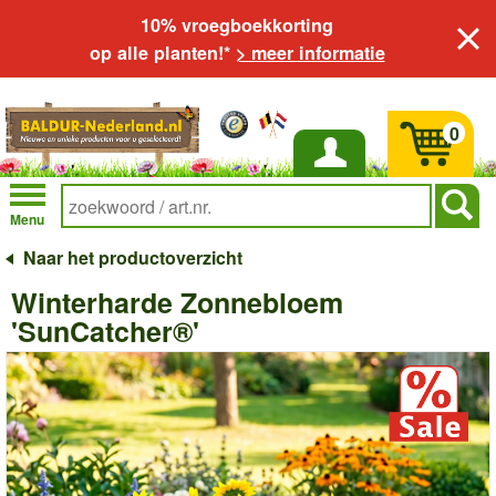
10% vroegboekkorting
op alle planten!*
> meer informatie
0
Inloggen
Menu
Naar het productoverzicht
Winterharde Zonnebloem
'SunCatcher®'