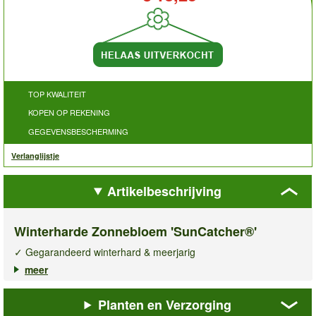
TOP KWALITEIT
KOPEN OP REKENING
GEGEVENSBESCHERMING
Verlanglijstje
Artikelbeschrijving
Winterharde Zonnebloem 'SunCatcher®'
✓ Gegarandeerd winterhard & meerjarig
✓ Bloeit tot wel 4 maanden per jaar
meer
✓ Trekt bijen & hommels aan
Planten en Verzorging
De
winterharde zonnebloem SunCatcher®
is een echte