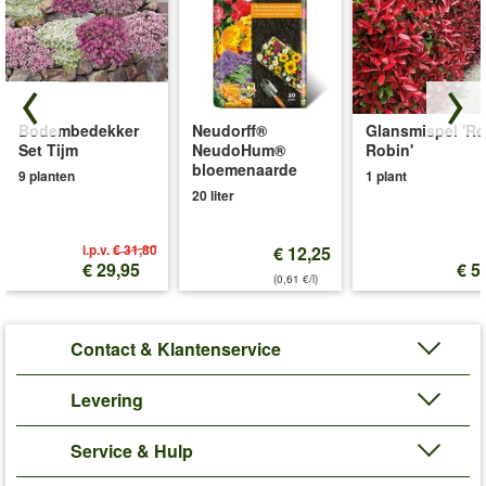
Bodembedekker
Neudorff®
Glansmispel 'R
Set Tijm
NeudoHum®
Robin'
bloemenaarde
9 planten
1 plant
20 liter
i.p.v.
€ 31,80
€ 12,25
€ 29,95
€ 5
(0,61 €/l)
Contact & Klantenservice
Levering
Service & Hulp