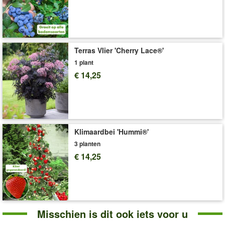
organische meststof voor fruit, bijvoorbeeld
Naturen® Bio
meststof voor groente & fruit
art.nr.
672
.
Art.nr.:
4790
Levering omvat:
9x9 cm-pot, ca. 50-70 cm hoog
Terras Vlier 'Cherry Lace®'
'Appel'
Plant- en Verzorgingstips
1 plant
€ 14,25
Klimaardbei 'Hummi®'
3 planten
€ 14,25
Misschien is dit ook iets voor u