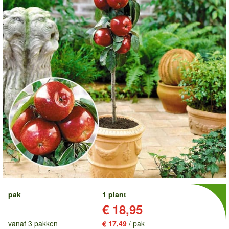
order
pak
1 plant
Prijs:
€ 18,95
vanaf 3 pakken
€ 17,49
/ pak