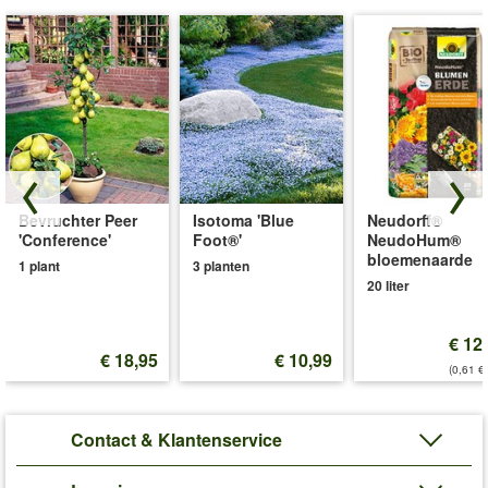
Bevruchter Peer
Isotoma 'Blue
Neudorff®
'Conference'
Foot®'
NeudoHum®
bloemenaarde
1 plant
3 planten
20 liter
€ 12
€ 18,95
€ 10,99
(0,61 €/
Contact & Klantenservice