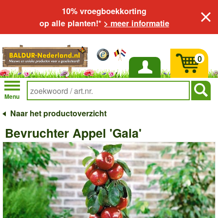
10% vroegboekkorting
op alle planten!*
> meer informatie
0
Inloggen
Menu
Naar het productoverzicht
Bevruchter Appel 'Gala'