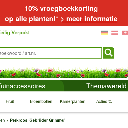
10% vroegboekkorting
op alle planten!*
> meer informatie
Tuinaccessoires
Themawereld
Fruit
Bloembollen
Kamerplanten
Acties %
↓
↓
↓
↓
gen
Perkroos 'Gebrüder Grimm®'