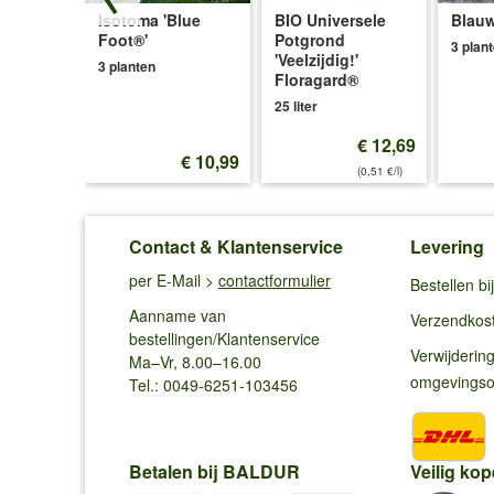
Isotoma 'Blue
BIO Universele
Blauw
ce®'
Foot®'
Potgrond
3 plan
'Veelzijdig!'
3 planten
Floragard®
25 liter
€ 12,69
€ 12,99
€ 10,99
(0,51 €/l)
Contact & Klantenservice
Levering
per E-Mail >
contactformulier
Bestellen b
Aanname van
Verzendkos
bestellingen/Klantenservice
Verwijderin
Ma–Vr, 8.00–16.00
omgevings
Tel.: 0049-6251-103456
Betalen bij BALDUR
Veilig kop