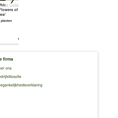
hlox Collectie
Bodembedekker
Vetmuur Sagina
Flowers of the
Tijm
Subulata
ea'
3 planten
3 planten
 planten
€ 13,25
€ 10,99
€ 10,99
e firma
ver ons
drijfsfilosofie
egankelijkheidsverklaring