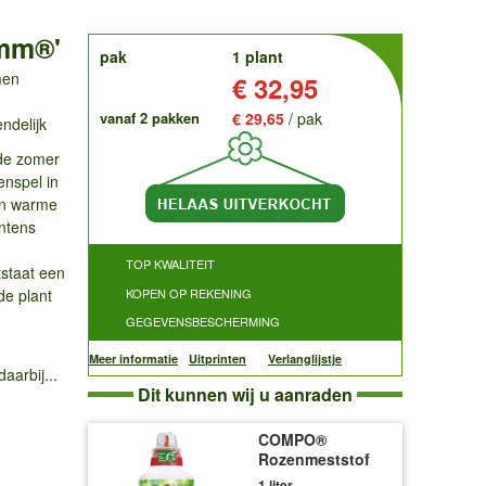
imm®'
order
pak
1 plant
men
Prijs:
€ 32,95
vanaf 2 pakken
€ 29,65
/ pak
ndelijk
de zomer
enspel in
en warme
intens
TOP KWALITEIT
tstaat een
de plant
KOPEN OP REKENING
GEGEVENSBESCHERMING
Meer informatie
Uitprinten
Verlanglijstje
aarbij...
Dit kunnen wij u aanraden
COMPO®
Rozenmeststof
1 liter