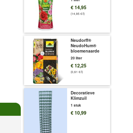
€ 14,95
(14,95 €/l)
Neudorff®
NeudoHum®
bloemenaarde
20 liter
€ 12,25
(0,61 €/l)
Decoratieve
Klimzuil
1 stuk
€ 10,99