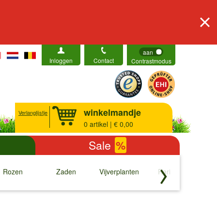
aan
Inloggen
Contact
Contrastmodus
winkelmandje
Verlanglijstje
0
artikel | € 0,00
Sale
%
Rozen
Zaden
Vijverplanten
Rariteiten
b
↓
↓
↓
↓