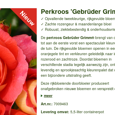
Perkroos 'Gebrüder Gr
✓ Opvallende tweekleurige, rijkgevulde bloe
✓ Zachte rozengeur & maandenlange bloei
✓ Robuust, ziektebestendig & onderhoudsvrie
De
per
k
roos Gebrüder Grimm®
brengt van 
tot aan de eerste vorst een spectaculair kleur
de tuin. De rijkgevulde bloemen openen in e
oranjegele tint en verkleuren geleidelijk naar 
rozerood en zachtroze. Doordat bloemen in
verschillende stadia tegelijk aanwezig zijn, on
levendig en sprookjesachtig kleurenpalet dat 
een bijzondere uitstraling geeft.
Deze rijkbloeiende doorbloeier produceert
onafgebroken nieuwe bloemen en verspreidt d
meer
Art.nr.:
7009463
Levering omvat:
5,5-liter containerpot