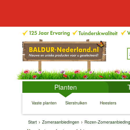
Planten
Vaste planten
Sierstruiken
Heesters
↓
↓
↓
↓
Start
Zomeraanbiedingen
Rozen-Zomeraanbiedin