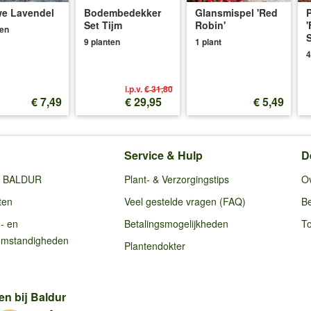
e Lavendel
Bodembedekker
Glansmispel 'Red
P
Set Tijm
Robin'
'
ten
S
9 planten
1 plant
4
i.p.v.
€ 31,80
€ 7,49
€ 29,95
€ 5,49
Service & Hulp
D
ij BALDUR
Plant- & Verzorgingstips
O
ten
Veel gestelde vragen (FAQ)
Be
g- en
Betalingsmogelijkheden
To
omstandigheden
Plantendokter
en bij Baldur