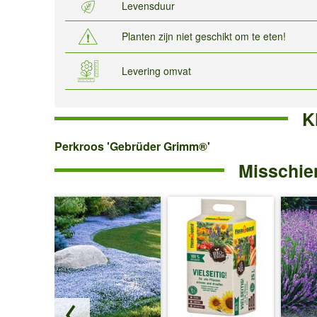
Levensduur
Planten zijn niet geschikt om te eten!
Levering omvat
K
Perkroos
Perkroos 'Gebrüder Grimm®'
Misschien
'Gebrüder
Grimm®'