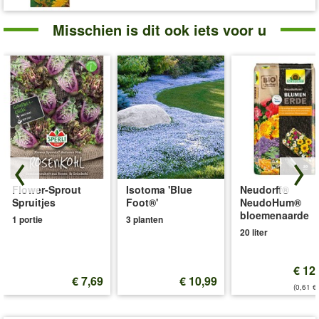
Misschien is dit ook iets voor u
Flower-Sprout
Isotoma 'Blue
Neudorff®
Spruitjes
Foot®'
NeudoHum®
bloemenaarde
1 portie
3 planten
20 liter
€ 12
€ 7,69
€ 10,99
(0,61 €/