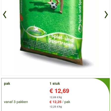
order
pak
1 stuk
Prijs:
€ 12,69
12,69 €/kg
vanaf 3 pakken
€ 12,25
/ pak
12,25 €/kg