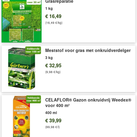
Grasreparatie
1 kg
€ 16,49
(16,49 €/kg)
Meststof voor gras met onkruidverdelger
3 kg
€ 32,95
(9,98 €/kg)
CELAFLOR® Gazon onkruidvrij Weedex®
voor 400 m²
400 ml
€ 39,99
(99,98 €/l)