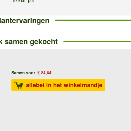
9x9 cm-pot
lantervaringen
k samen gekocht
Samen voor
€ 24,64
allebei in het winkelmandje