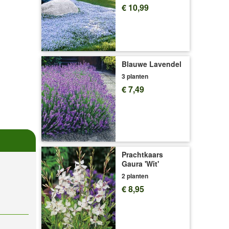
€ 10,99
Blauwe Lavendel
3 planten
€ 7,49
Prachtkaars
Gaura 'Wit'
2 planten
€ 8,95