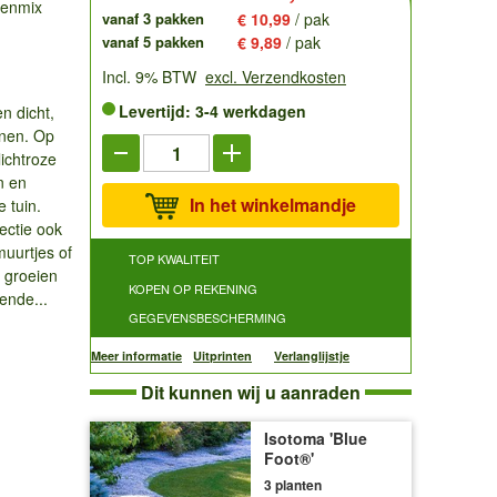
tenmix
vanaf 3 pakken
€ 10,99
/ pak
vanaf 5 pakken
€ 9,89
/ pak
Incl. 9% BTW
excl. Verzendkosten
Levertijd: 3-4 werkdagen
n dicht,
inen. Op
ichtroze
n en
In het winkelmandje
 tuin.
ectie ook
muurtjes of
TOP KWALITEIT
 groeien
KOPEN OP REKENING
ende...
GEGEVENSBESCHERMING
Meer informatie
Uitprinten
Verlanglijstje
Dit kunnen wij u aanraden
Isotoma 'Blue
Foot®'
3 planten