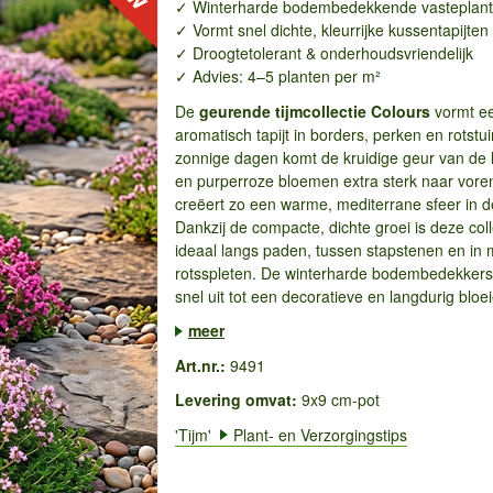
✓ Winterharde bodembedekkende vasteplan
✓ Vormt snel dichte, kleurrijke kussentapijten
✓ Droogtetolerant & onderhoudsvriendelijk
✓ Advies: 4–5 planten per m²
De
geurende tijmcollectie Colours
vormt ee
aromatisch tapijt in borders, perken en rotstu
zonnige dagen komt de kruidige geur van de l
en purperroze bloemen extra sterk naar vore
creëert zo een warme, mediterrane sfeer in de
Dankzij de compacte, dichte groei is deze coll
ideaal langs paden, tussen stapstenen en in 
rotsspleten. De winterharde bodembedekkers
snel uit tot een decoratieve en langdurig bloei
meer
Art.nr.:
9491
Levering omvat:
9x9 cm-pot
'Tijm'
Plant- en Verzorgingstips