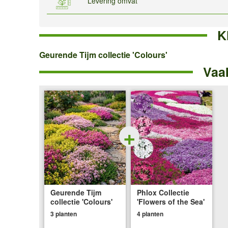
Levering omvat
K
Geurende
Geurende Tijm collectie 'Colours'
Vaa
Tijm
collectie
'Colours'
+
Geurende Tijm
Phlox Collectie
collectie 'Colours'
'Flowers of the Sea'
3 planten
4 planten