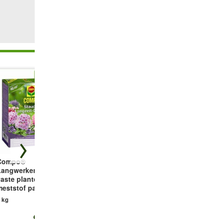
Compo®
COMPO® BIO
Bodembedekkerset
Langwerkende
Granuplant
tegen onkruid
vaste planten
Drainage- &
9 planten
meststof parels
plantkorrels
 kg
10 liter
i.p.v.
€ 31,93
€ 16,49
€ 16,95