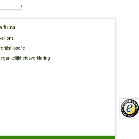
€ 30,95
(8,25 €/kg)
(1,65 €/l)
e firma
ver ons
drijfsfilosofie
egankelijkheidsverklaring