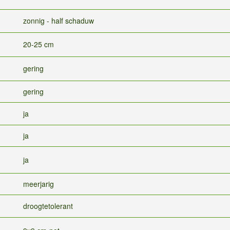
zonnig - half schaduw
20-25 cm
gering
gering
ja
ja
ja
meerjarig
droogtetolerant