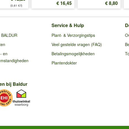
€ 16,45
€ 8,80
(0,61 €/l)
Service & Hulp
D
ij BALDUR
Plant- & Verzorgingstips
O
ten
Veel gestelde vragen (FAQ)
Be
g- en
Betalingsmogelijkheden
To
omstandigheden
Plantendokter
en bij Baldur