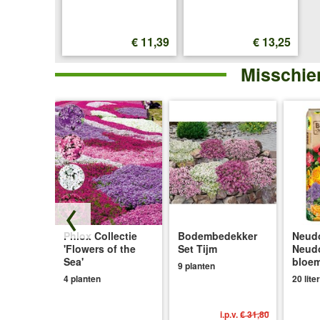
€ 11,39
€ 13,25
Misschien
de
Phlox Collectie
Bodembedekker
Neudo
n
'Flowers of the
Set Tijm
Neud
ix'
Sea'
bloe
9 planten
4 planten
20 liter
i.p.v.
€ 31,80