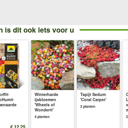
 is dit ook iets voor u
rff®
Winterharde
Tapijt Sedum
oHum®
ijsbloemen
'Coral Carpet'
menaarde
'Wheels of
2 planten
Wonder®'
4 planten
2
€ 12,25