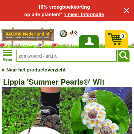
10% vroegboekkorting
op alle planten!*
> meer informatie
0
Inloggen
Menu
Naar het productoverzicht
Lippia 'Summer Pearls®' Wit