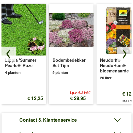
Lippia 'Summer
Bodembedekker
Neudorff®
Pearls®' Roze
Set Tijm
NeudoHum®
bloemenaarde
4 planten
9 planten
20 liter
i.p.v.
€ 31,80
€ 12
€ 12,25
€ 29,95
(0,61 €/
Contact & Klantenservice