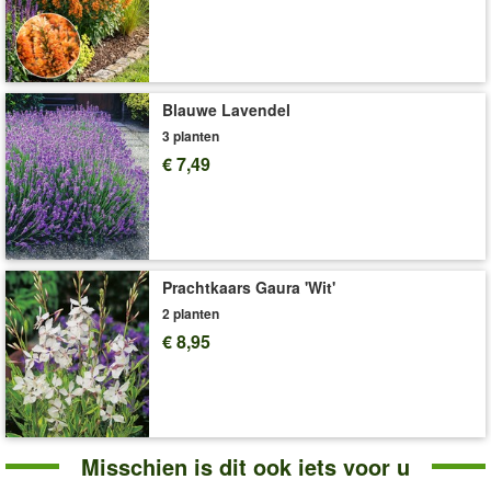
'Lippia 'Summer Pearls®' Wit'
Plant- en Verzorgingstips
Blauwe Lavendel
3 planten
€ 7,49
Prachtkaars Gaura 'Wit'
2 planten
€ 8,95
Misschien is dit ook iets voor u