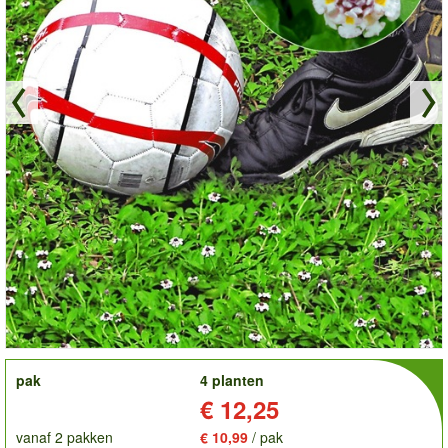
order
pak
4 planten
Prijs:
€ 12,25
vanaf 2 pakken
€ 10,99
/ pak