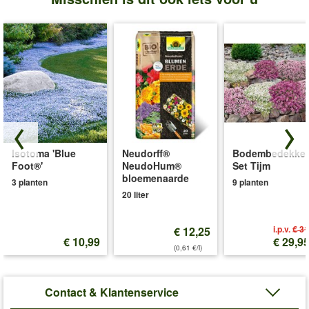
Isotoma 'Blue
Neudorff®
Bodembedekker
Foot®'
NeudoHum®
Set Tijm
bloemenaarde
3 planten
9 planten
20 liter
i.p.v.
€ 31
€ 12,25
€ 10,99
€ 29,9
(0,61 €/l)
Contact & Klantenservice