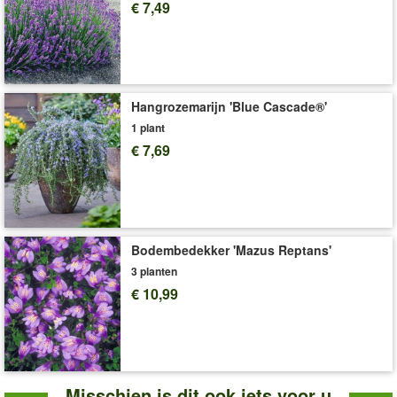
Levering omvat:
9x9 cm-pot
€ 7,49
'Sedum'
Plant- en Verzorgingstips
Hangrozemarijn 'Blue Cascade®'
1 plant
€ 7,69
Bodembedekker 'Mazus Reptans'
3 planten
€ 10,99
Misschien is dit ook iets voor u