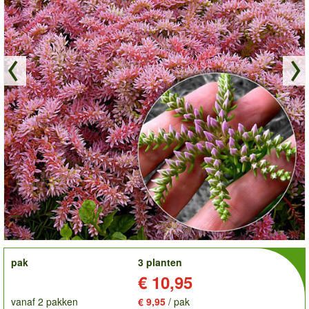
order
pak
3 planten
Prijs:
€ 10,95
vanaf 2 pakken
€ 9,95
/ pak