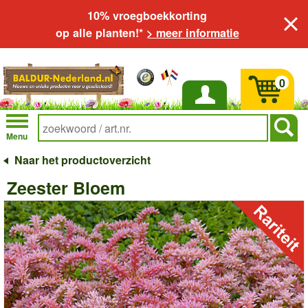
10% vroegboekkorting
op alle planten!*
> meer informatie
0
Inloggen
Menu
Naar het productoverzicht
Zeester Bloem