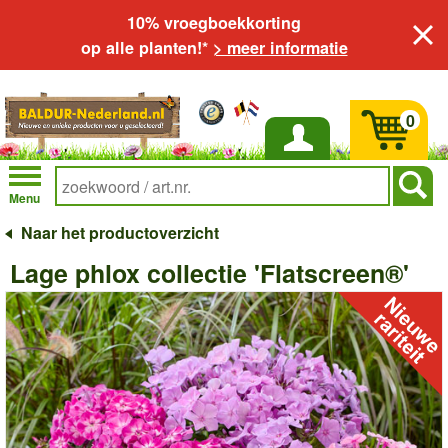
10% vroegboekkorting
op alle planten!*
> meer informatie
0
Inloggen
Menu
Naar het productoverzicht
Lage phlox collectie 'Flatscreen®'