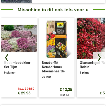
Misschien is dit ook iets voor u
Bodembedekker
Neudorff®
Glansmispel 'R
Set Tijm
NeudoHum®
Robin'
bloemenaarde
9 planten
1 plant
20 liter
i.p.v.
€ 31,80
€ 12,25
€ 29,95
€ 5
(0,61 €/l)