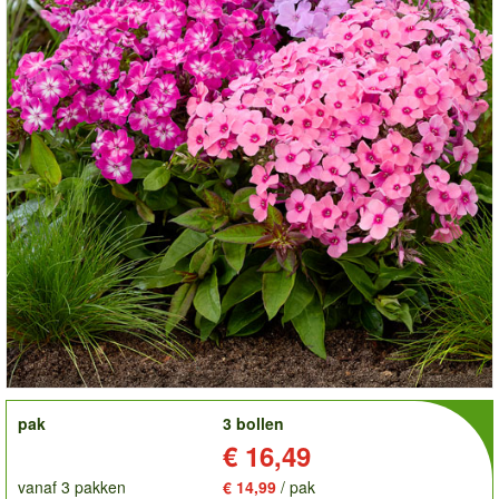
order
pak
3 bollen
Prijs:
€ 16,49
vanaf 3 pakken
€ 14,99
/ pak