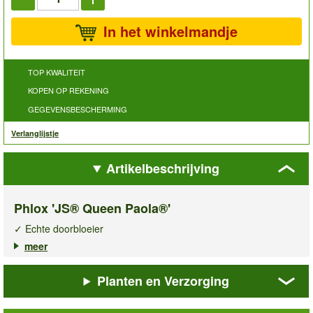
In het winkelmandje
TOP KWALITEIT
KOPEN OP REKENING
GEGEVENSBESCHERMING
Verlanglijstje
Artikelbeschrijving
Phlox 'JS® Queen Paola®'
✓ Echte doorbloeier
✓ Bloemenzee in border & pot
meer
✓ Robuste & onderhoudsvriendelijke vaste plant
Planten en Verzorging
Met de
phlox 'JS® Queen Paola®’
haalt u een nieuw, robuust
en rijkbloeiend phloxras in de tuin dat de hele zomer een
overvloed aan bloemen geeft. Deze verbeterde vlambloem