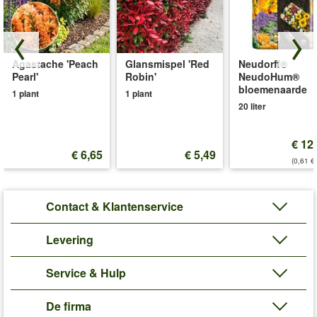
Agastache 'Peach
Glansmispel 'Red
Neudorff®
Pearl'
Robin'
NeudoHum®
bloemenaarde
1 plant
1 plant
20 liter
€ 12
€ 6,65
€ 5,49
(0,61 €/
Contact & Klantenservice
Levering
Service & Hulp
De firma