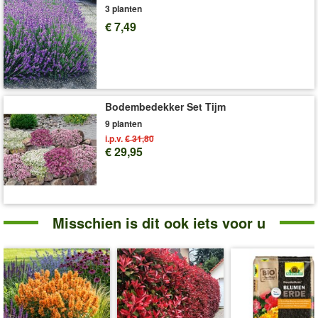
3 planten
'Phlox'
Plant- en Verzorgingstips
€ 7,49
Bodembedekker Set Tijm
9 planten
i.p.v.
€ 31,80
€ 29,95
Misschien is dit ook iets voor u