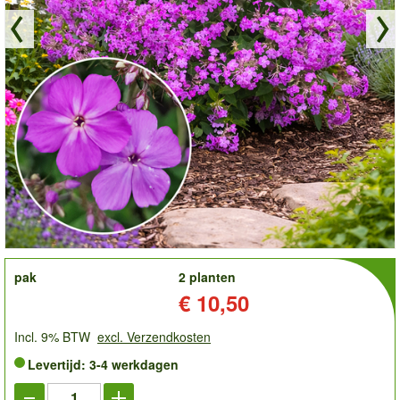
order
pak
2 planten
Prijs:
€ 10,50
Incl. 9% BTW
excl. Verzendkosten
Levertijd: 3-4 werkdagen