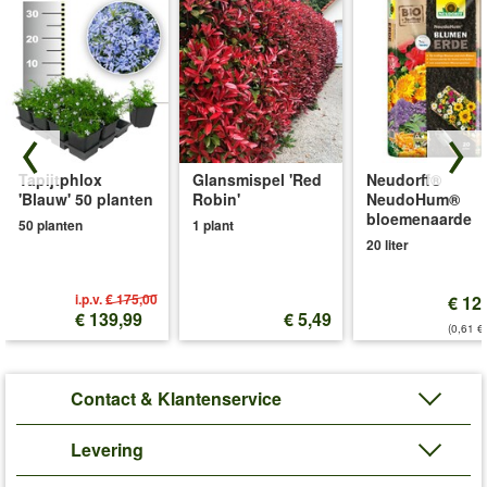
Tapijtphlox
Glansmispel 'Red
Neudorff®
'Blauw' 50 planten
Robin'
NeudoHum®
bloemenaarde
50 planten
1 plant
20 liter
i.p.v.
€ 175,00
€ 12
€ 139,99
€ 5,49
(0,61 €/
Contact & Klantenservice
Levering