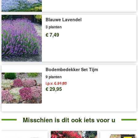
Blauwe Lavendel
3 planten
€ 7,49
Bodembedekker Set Tijm
9 planten
i.p.v.
€ 31,80
€ 29,95
Misschien is dit ook iets voor u