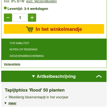
Incl. 9% BTW
excl. Verzendkosten
Levertijd: 3-4 werkdagen
In het winkelmandje
TOP KWALITEIT
KOPEN OP REKENING
GEGEVENSBESCHERMING
Verlanglijstje
Artikelbeschrijving
Tapijtphlox 'Rood' 50 planten
✓ Weelderig bloementapijt in het voorjaar
✓ Groenblijvende bodembedekker
meer
✓ Winterhard & droogtetolerant