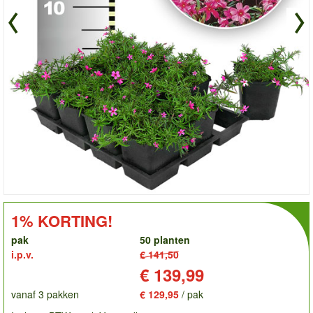
order
KORTING!:
1% KORTING!
pak
50 planten
i.p.v.
€ 141,50
Prijs:
€ 139,99
vanaf 3 pakken
€ 129,95
/ pak