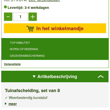
Levertijd: 3-4 werkdagen
In het winkelmandje
TOP KWALITEIT
KOPEN OP REKENING
GEGEVENSBESCHERMING
Verlanglijstje
Artikelbeschrijving
Tuinafscheiding, set van 8
✓ Weerbestendig kunststof
✓ Messing-look
meer
✓ Decoratieve rand