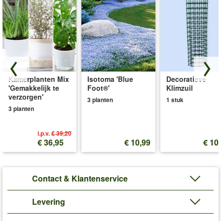
Kamerplanten Mix
Isotoma 'Blue
Decoratieve
'Gemakkelijk te
Foot®'
Klimzuil
verzorgen'
3 planten
1 stuk
3 planten
i.p.v.
€ 39,20
€ 36,95
€ 10,99
€ 10
Contact & Klantenservice
Levering