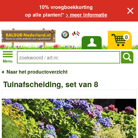
10% vroegboekkorting
op alle planten!*
> meer informatie
0
Inloggen
Menu
Naar het productoverzicht
Tuinafscheiding, set van 8