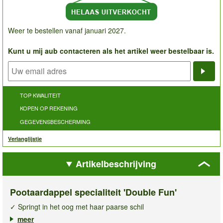
Weer te bestellen vanaf januari 2027.
Kunt u mij aub contacteren als het artikel weer bestelbaar is.
Noti
TOP KWALITEIT
KOPEN OP REKENING
GEGEVENSBESCHERMING
Verlanglijstje
Artikelbeschrijving
Pootaardappel specialiteit 'Double Fun'
✓ Springt in het oog met haar paarse schil
✓ Smakelijke, nootachtige smaak
meer