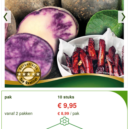
order
pak
10 stuks
Prijs:
€ 9,95
vanaf 2 pakken
€ 8,99
/ pak