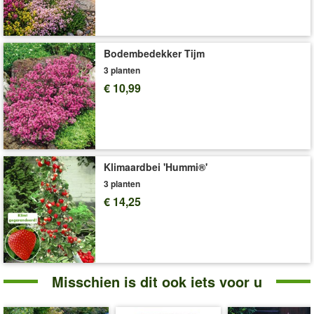
Levering omvat:
10 stuks
'Aardappelen'
Plant- en Verzorgingstips
Bodembedekker Tijm
3 planten
€ 10,99
Klimaardbei 'Hummi®'
3 planten
€ 14,25
Misschien is dit ook iets voor u