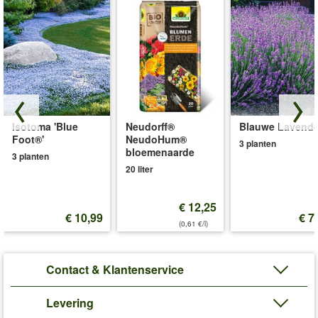
Isotoma 'Blue
Neudorff®
Blauwe Lavende
Foot®'
NeudoHum®
3 planten
bloemenaarde
3 planten
20 liter
€ 12,25
€ 10,99
€ 7
(0,61 €/l)
Contact & Klantenservice
Levering