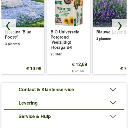
Isotoma 'Blue
BIO Universele
Blauwe Lavende
Foot®'
Potgrond
3 planten
'Veelzijdig!'
3 planten
Floragard®
25 liter
€ 12,69
€ 10,99
€ 7
(0,51 €/l)
Contact & Klantenservice
Levering
Service & Hulp