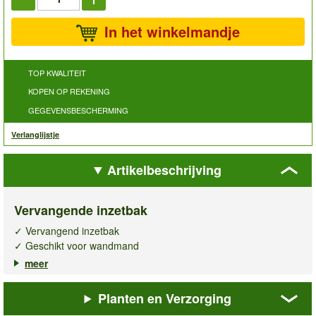
In het winkelmandje
TOP KWALITEIT
KOPEN OP REKENING
GEGEVENSBESCHERMING
Verlanglijstje
Artikelbeschrijving
Vervangende inzetbak
✓ Vervangend inzetbak
✓ Geschikt voor wandmand
✓ 40 cm breed
meer
Breng kleur en leven aan uw muur met een prachtige
Planten en Verzorging
wandmand vol bloeiende planten!
Deze
inzetbak
van 40 cm breed past perfect in de bijbehorende