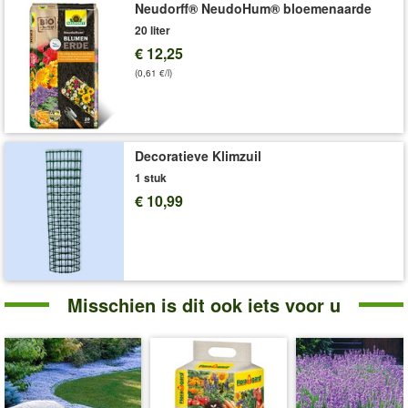
Neudorff® NeudoHum® bloemenaarde
20 liter
€ 12,25
(0,61 €/l)
Decoratieve Klimzuil
1 stuk
€ 10,99
Misschien is dit ook iets voor u