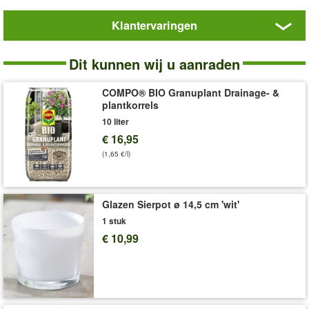
wandmand en maakt het aanplanten eenvoudig en netjes.
Klantervaringen
Ideaal om uw muur, schutting of balkon op te fleuren met uw
Vervangende
favoriete bloemen of kruiden.
inzetbak
Dit kunnen wij u aanraden
Art.nr.:
831
Levering omvat:
40 cm breed
COMPO® BIO Granuplant Drainage- &
plantkorrels
10 liter
€ 16,95
(1,65 €/l)
Glazen Sierpot ø 14,5 cm 'wit'
1 stuk
€ 10,99