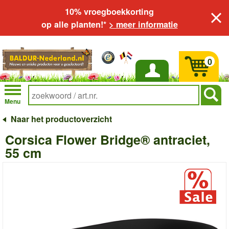
10% vroegboekkorting
op alle planten!*
> meer informatie
0
Inloggen
Menu
Naar het productoverzicht
Corsica Flower Bridge® antraciet,
55 cm