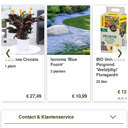
Calathea Crocata
Isotoma 'Blue
BIO Universele
Foot®'
Potgrond
1 plant
'Veelzijdig!'
3 planten
Floragard®
25 liter
€ 12
€ 27,49
€ 10,99
(0,51 €/
Contact & Klantenservice