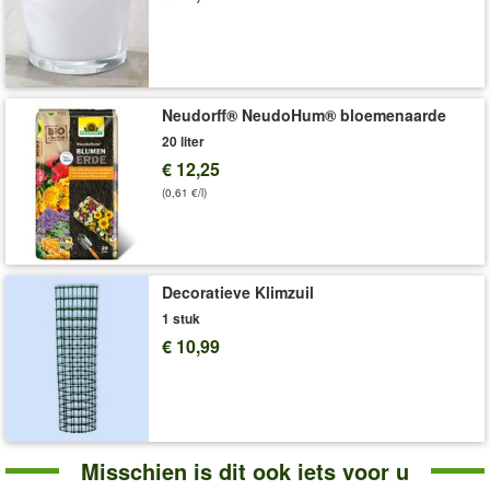
Neudorff® NeudoHum® bloemenaarde
20 liter
€ 12,25
(0,61 €/l)
Decoratieve Klimzuil
1 stuk
€ 10,99
Misschien is dit ook iets voor u