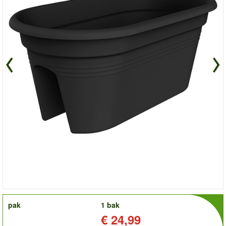
order
pak
1 bak
Prijs:
€ 24,99