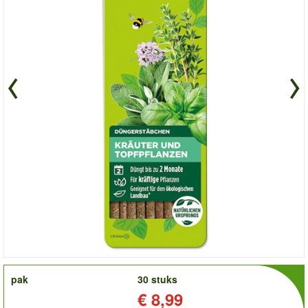
order
pak
30 stuks
Prijs:
€ 8,99