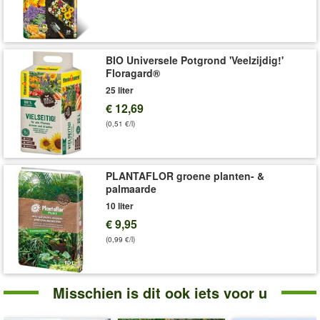
BIO Universele Potgrond 'Veelzijdig!'
Floragard®
25 liter
€ 12,69
(0,51 €/l)
PLANTAFLOR groene planten- &
palmaarde
10 liter
€ 9,95
(0,99 €/l)
Misschien is dit ook iets voor u