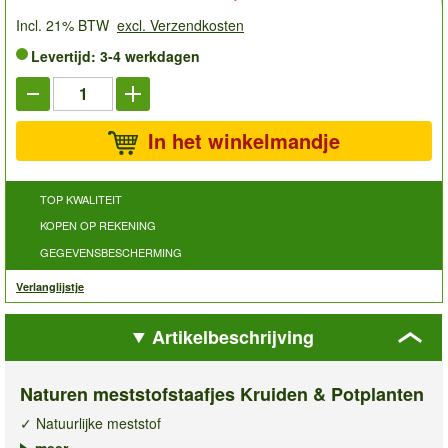
Incl. 21% BTW
excl. Verzendkosten
Levertijd: 3-4 werkdagen
In het winkelmandje
TOP KWALITEIT
KOPEN OP REKENING
GEGEVENSBESCHERMING
Verlanglijstje
Artikelbeschrijving
Naturen meststofstaafjes Kruiden & Potplanten
✓ Natuurlijke meststof
✓ Verzorging met voedingsstoffen tot wel 2 maanden lang
meer