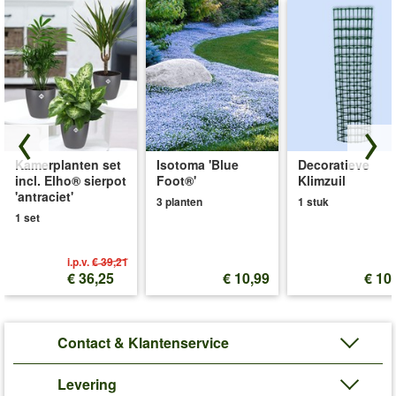
Kamerplanten set
Isotoma 'Blue
Decoratieve
incl. Elho® sierpot
Foot®'
Klimzuil
'antraciet'
3 planten
1 stuk
1 set
i.p.v.
€ 39,21
€ 36,25
€ 10,99
€ 10
Contact & Klantenservice
Levering