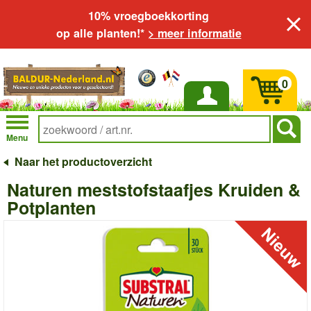
10% vroegboekkorting
op alle planten!*
> meer informatie
0
Inloggen
Menu
Naar het productoverzicht
Naturen meststofstaafjes Kruiden &
Potplanten