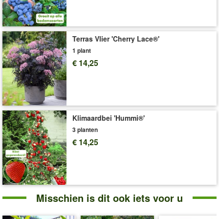
Art.nr.:
9669
Levering omvat:
5-liter containerpot, ca. 30-40 cm hoog
'Perzik'
Plant- en Verzorgingstips
Terras Vlier 'Cherry Lace®'
1 plant
€ 14,25
Klimaardbei 'Hummi®'
3 planten
€ 14,25
Misschien is dit ook iets voor u