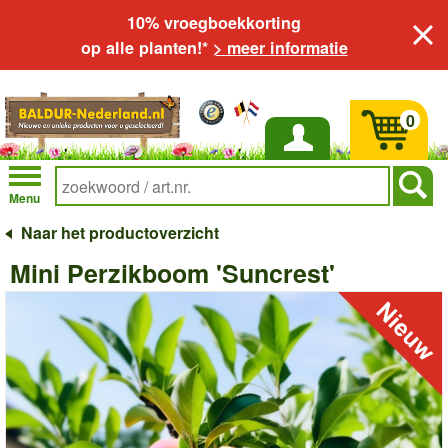
10% vroegboekkorting
op alle planten!*
> meer informatie
0
Inloggen
Menu
Naar het productoverzicht
Mini Perzikboom 'Suncrest'