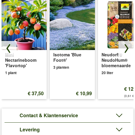
Mini
Isotoma 'Blue
Neudorff®
Nectarineboom
Foot®'
NeudoHum®
'Flavortop'
bloemenaarde
3 planten
1 plant
20 liter
€ 12
€ 37,50
€ 10,99
(0,61 €/
Contact & Klantenservice
Levering