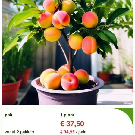
order
pak
1 plant
Prijs:
€ 37,50
vanaf 2 pakken
€ 34,95
/ pak