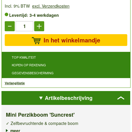
Incl. 9% BTW
excl. Verzendkosten
Levertijd: 3-4 werkdagen
In het winkelmandje
TOP KWALITEIT
KOPEN OP REKENING
GEGEVENSBESCHERMING
Verlanglijstje
Artikelbeschrijving
Mini Perzikboom 'Suncrest'
✓ Zelfbevruchtende & compacte boom
✓ Zoete, sappige, aromatische perziken
meer