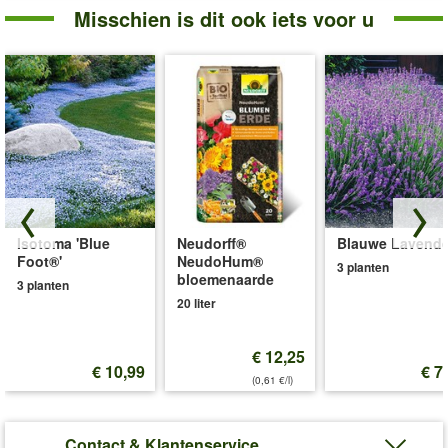
Misschien is dit ook iets voor u
Isotoma 'Blue
Neudorff®
Blauwe Lavende
Foot®'
NeudoHum®
3 planten
bloemenaarde
3 planten
20 liter
€ 12,25
€ 10,99
€ 7
(0,61 €/l)
Contact & Klantenservice