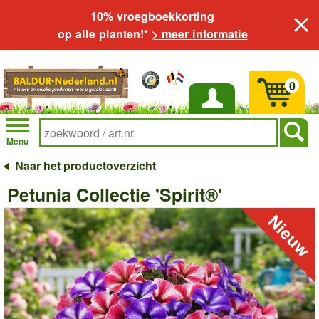
10% vroegboekkorting
op alle planten!*
> meer informatie
0
Inloggen
Menu
Naar het productoverzicht
Petunia Collectie 'Spirit®'