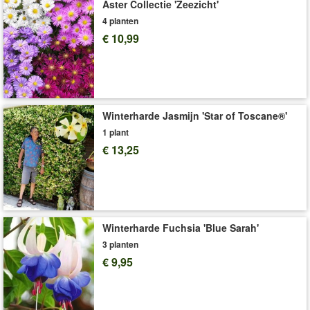
plant zijn ca. 60 cm lang. De eenvoudig te verzorgen planten
Aster Collectie 'Zeezicht'
staan ​​het liefst op een zonnige tot halfschaduwrijke standplaats
4 planten
en hebben gering tot matige behoefte aan water en verzorging
€ 10,99
nodig. (Calibrachoa-hybride)
Neudorff® NeudoHum bloemenaarde
(art. nr.
440
of
441
)
is de
beste keuze voor zomerbloemen.
Calibrachoa's (petunia's) hebben veel meststof nodig (bijv. art.
nr.
932
of
3519
).
Winterharde Jasmijn 'Star of Toscane®'
1 plant
Art.nr.:
7484
€ 13,25
Levering omvat:
12 cm-pot
'Calibrachoa'
Plant- en Verzorgingstips
Winterharde Fuchsia 'Blue Sarah'
3 planten
€ 9,95