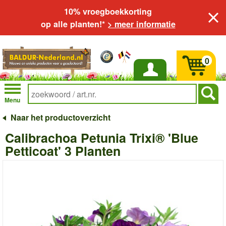
10% vroegboekkorting
op alle planten!*
> meer informatie
0
Inloggen
Menu
Naar het productoverzicht
Calibrachoa Petunia Trixi® 'Blue
Petticoat' 3 Planten