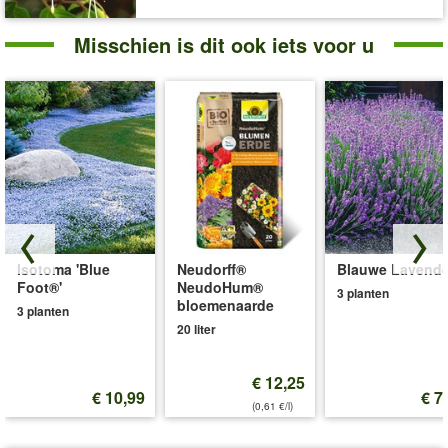
Misschien is dit ook iets voor u
Isotoma 'Blue
Neudorff®
Blauwe Lavende
Foot®'
NeudoHum®
3 planten
bloemenaarde
3 planten
20 liter
€ 12,25
€ 10,99
€ 7
(0,61 €/l)