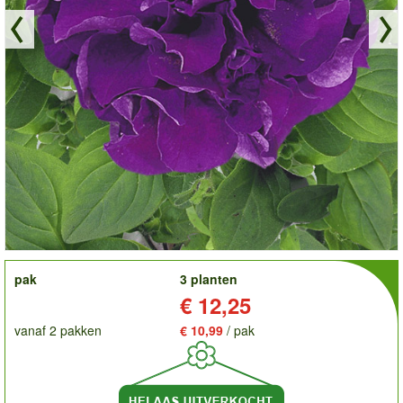
order
pak
3 planten
Prijs:
€ 12,25
vanaf 2 pakken
€ 10,99
/ pak