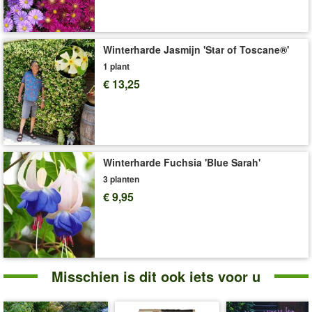
Art.nr.:
4154
Levering omvat:
10,5 cm-pot
Winterharde Jasmijn 'Star of Toscane®'
'Petunia'
Plant- en Verzorgingstips
1 plant
€ 13,25
Winterharde Fuchsia 'Blue Sarah'
3 planten
€ 9,95
Misschien is dit ook iets voor u