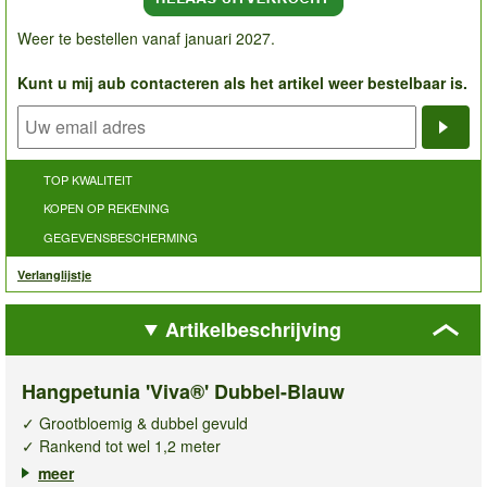
Weer te bestellen vanaf januari 2027.
Kunt u mij aub contacteren als het artikel weer bestelbaar is.
Noti
TOP KWALITEIT
KOPEN OP REKENING
GEGEVENSBESCHERMING
Verlanglijstje
Artikelbeschrijving
Hangpetunia 'Viva®' Dubbel-Blauw
✓ Grootbloemig & dubbel gevuld
✓ Rankend tot wel 1,2 meter
✓ Weerbestendig & langdurige bloei
meer