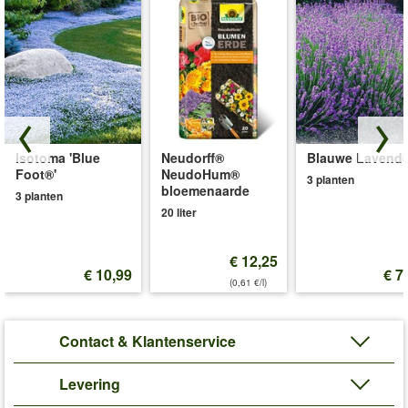
Isotoma 'Blue
Neudorff®
Blauwe Lavende
Foot®'
NeudoHum®
3 planten
bloemenaarde
3 planten
20 liter
€ 12,25
€ 10,99
€ 7
(0,61 €/l)
Contact & Klantenservice
Levering