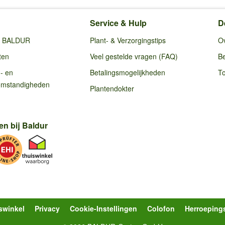
Service & Hulp
D
ij BALDUR
Plant- & Verzorgingstips
O
ten
Veel gestelde vragen (FAQ)
Be
g- en
Betalingsmogelijkheden
To
omstandigheden
Plantendokter
en bij Baldur
swinkel
Privacy
Cookie-Instellingen
Colofon
Herroeping