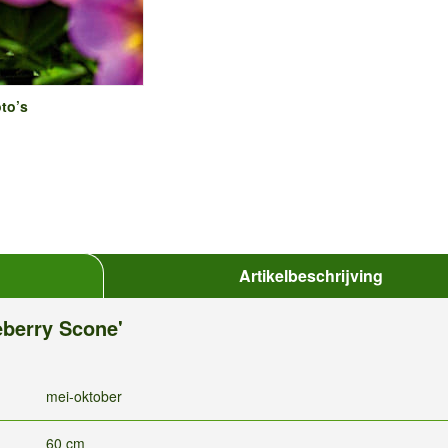
to’s
Artikelbeschrijving
eberry Scone'
mei-oktober
60 cm