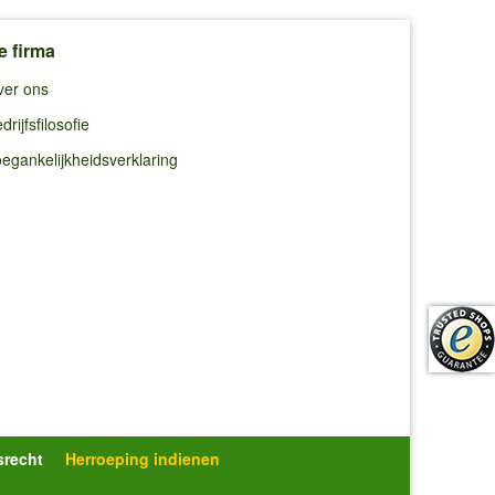
e firma
ver ons
drijfsfilosofie
egankelijkheidsverklaring
srecht
Herroeping indienen