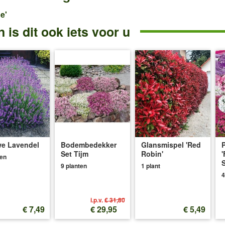
e'
 is dit ook iets voor u
e Lavendel
Bodembedekker
Glansmispel 'Red
P
Set Tijm
Robin'
'
ten
S
9 planten
1 plant
4
i.p.v.
€ 31,80
€ 7,49
€ 29,95
€ 5,49