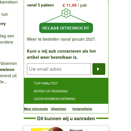
 kameleon
vanaf 3 pakken
€ 11,99
/ pak
 tuin
rry
n
 dag een
Weer te bestellen vanaf januari 2027.
jzondere
Kunt u mij aub contacteren als het
.
artikel weer bestelbaar is.
erbloemen
meleon
Notificatieve
erend uit
e...
TOP KWALITEIT
KOPEN OP REKENING
GEGEVENSBESCHERMING
Meer informatie
Uitprinten
Verlanglijstje
Dit kunnen wij u aanraden
Hauert