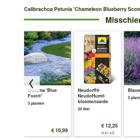
Calibrachoa
Calibrachoa Petunia 'Chameleon Blueberry Scon
Misschien
Petunia
'Chameleon
Blueberry
Scone'
Isotoma 'Blue
Neudorff®
Blauw
ce®'
Foot®'
NeudoHum®
3 plan
bloemenaarde
3 planten
20 liter
€ 12,25
€ 12,99
€ 10,99
(0,61 €/l)