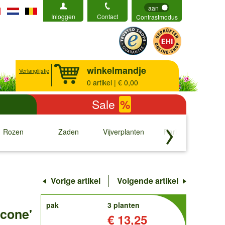
aan
Inloggen
Contact
Contrastmodus
winkelmandje
Verlanglijstje
0
artikel | € 0,00
Sale
%
Rozen
Zaden
Vijverplanten
Rariteiten
b
↓
↓
↓
↓
Vorige artikel
Volgende artikel
order
pak
3 planten
cone'
Prijs:
€ 13,25