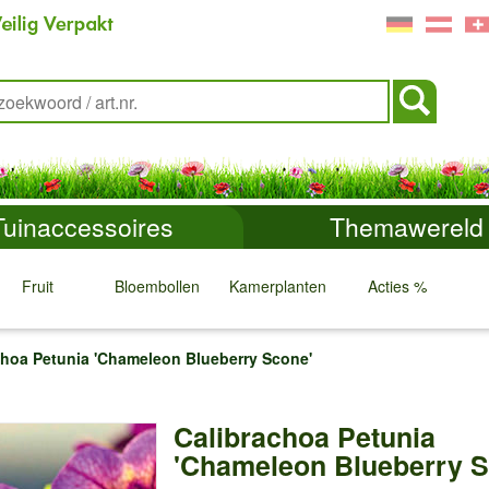
Tuinaccessoires
Themawereld
Fruit
Bloembollen
Kamerplanten
Acties %
↓
↓
↓
↓
choa Petunia 'Chameleon Blueberry Scone'
Calibrachoa Petunia
'Chameleon Blueberry S