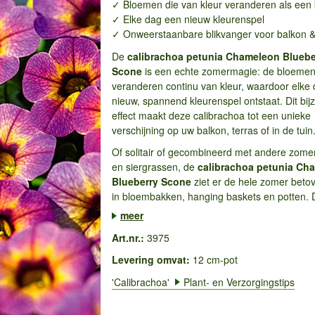
✓ Bloemen die van kleur veranderen als een
✓ Elke dag een nieuw kleurenspel
✓ Onweerstaanbare blikvanger voor balkon &
De
calibrachoa
petunia
Chameleon Bluebe
Scone
is een echte zomermagie: de bloeme
veranderen continu van kleur, waardoor elke
nieuw, spannend kleurenspel ontstaat. Dit bi
effect maakt deze calibrachoa tot een unieke
verschijning op uw balkon, terras of in de tuin
Of solitair of gecombineerd met andere zom
en siergrassen, de
calibrachoa petunia
Cha
Blueberry Scone
ziet er de hele zomer betov
in bloembakken, hanging baskets en potten. D
meer
Art.nr.:
3975
Levering omvat:
12 cm-pot
'Calibrachoa'
Plant- en Verzorgingstips