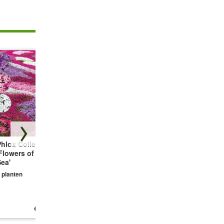
hlox Collectie
Bodembedekker
Vetmuur Sagina
Flowers of the
Tijm
Subulata
ea'
3 planten
3 planten
 planten
€ 13,25
€ 10,99
€ 10,99