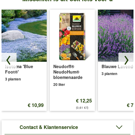
Isotoma 'Blue
Neudorff®
Blauwe Lavende
Foot®'
NeudoHum®
3 planten
bloemenaarde
3 planten
20 liter
€ 12,25
€ 10,99
€ 7
(0,61 €/l)
Contact & Klantenservice