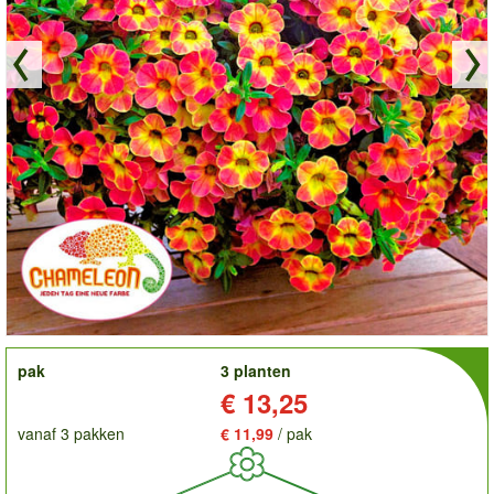
order
pak
3 planten
Prijs:
€ 13,25
vanaf 3 pakken
€ 11,99
/ pak