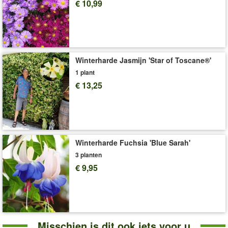
€ 10,99
Art.nr.:
3817
Levering omvat:
12 cm-pot
'Calibrachoa Petunia 'Chameleon Atomic Orange''
Plant- en Verzorgingstips
Winterharde Jasmijn 'Star of Toscane®'
1 plant
€ 13,25
Winterharde Fuchsia 'Blue Sarah'
3 planten
€ 9,95
Misschien is dit ook iets voor u