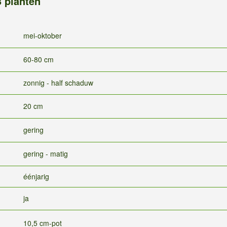
3 planten
mei-oktober
60-80 cm
zonnig - half schaduw
20 cm
gering
gering - matig
éénjarig
ja
10,5 cm-pot