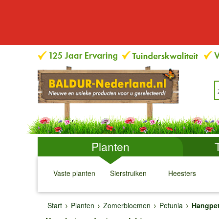
Planten
Vaste planten
Sierstruiken
Heesters
↓
↓
↓
↓
Start
Planten
Zomerbloemen
Petunia
Hangpetu