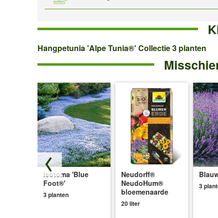
K
Hangpetunia
Hangpetunia 'Alpe Tunia®' Collectie 3 planten
Misschien
'Alpe
Tunia®'
Collectie
3
planten
Isotoma 'Blue
Neudorff®
Blauw
ce®'
Foot®'
NeudoHum®
3 plan
bloemenaarde
3 planten
20 liter