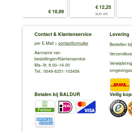
€ 12,25
€ 12,99
€ 10,99
(0,61 €/l)
Contact & Klantenservice
Levering
per E-Mail >
contactformulier
Bestellen b
Aanname van
Verzendkos
bestellingen/Klantenservice
Verwijderin
Ma–Vr, 8.00–16.00
omgevings
Tel.: 0049-6251-103456
Betalen bij BALDUR
Veilig kop