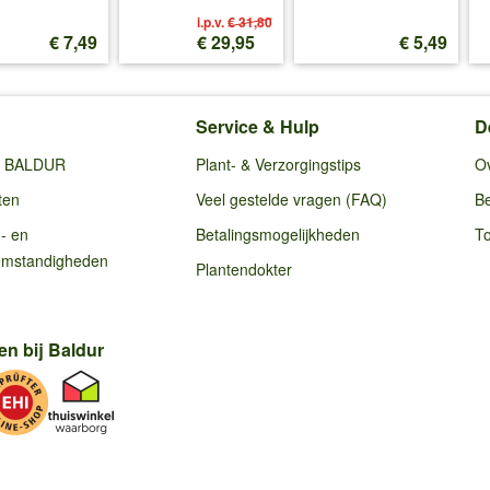
i.p.v.
€ 31,80
€ 7,49
€ 29,95
€ 5,49
Service & Hulp
D
ij BALDUR
Plant- & Verzorgingstips
O
ten
Veel gestelde vragen (FAQ)
Be
g- en
Betalingsmogelijkheden
To
omstandigheden
Plantendokter
en bij Baldur