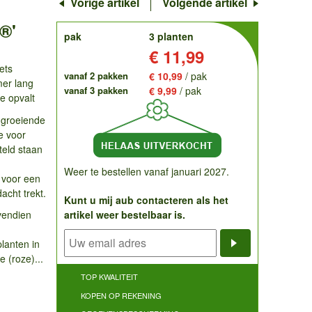
Vorige artikel
Volgende artikel
®'
order
pak
3 planten
Prijs:
€ 11,99
ets
vanaf 2 pakken
€ 10,99
/ pak
mer lang
vanaf 3 pakken
€ 9,99
/ pak
e opvalt
g groeiende
e voor
teld staan
Weer te bestellen vanaf januari 2027.
 voor een
acht trekt.
Kunt u mij aub contacteren als het
vendien
artikel weer bestelbaar is.
planten in
Notificatieve
e (roze)...
TOP KWALITEIT
KOPEN OP REKENING