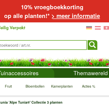
10% vroegboekkorting
op alle planten!*
> meer informatie
Tuinaccessoires
Themawereld
Fruit
Bloembollen
Kamerplanten
Acties %
↓
↓
↓
↓
nia 'Alpe Tunia®' Collectie 3 planten