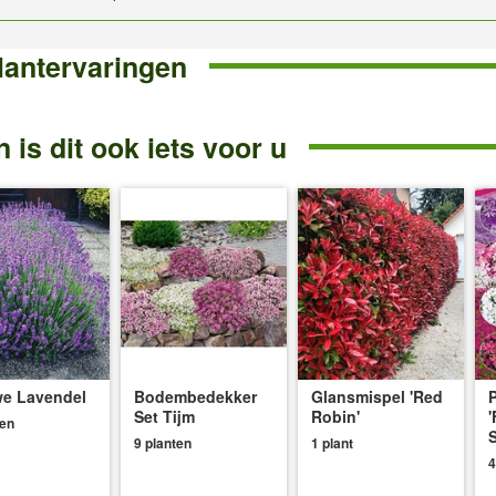
lantervaringen
 is dit ook iets voor u
e Lavendel
Bodembedekker
Glansmispel 'Red
P
Set Tijm
Robin'
'
ten
S
9 planten
1 plant
4