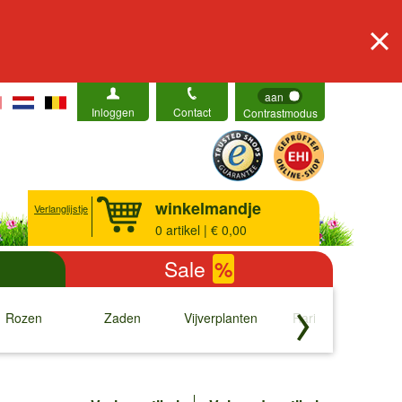
aan
Inloggen
Contact
Contrastmodus
winkelmandje
Verlanglijstje
0
artikel | € 0,00
Sale
%
Rozen
Zaden
Vijverplanten
Rariteiten
b
↓
↓
↓
↓