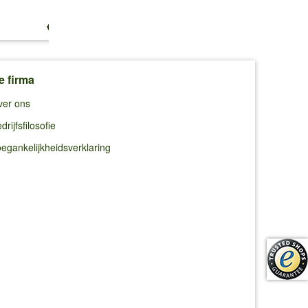
€ 13,25
€ 10,99
€ 10,99
e firma
ver ons
drijfsfilosofie
egankelijkheidsverklaring