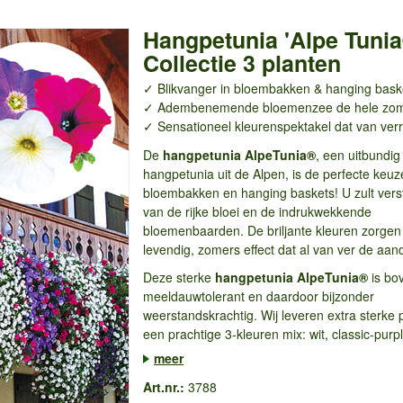
Hangpetunia 'Alpe Tunia
Collectie 3 planten
✓ Blikvanger in bloembakken & hanging bask
✓ Adembenemende bloemenzee
de hele zo
✓ Sensationeel kleurenspektakel dat van verr
De
hangpetunia AlpeTunia®
, een uitbundi
hangpetunia uit de Alpen, is de perfecte keuz
bloembakken en hanging baskets! U zult vers
van de rijke bloei en de indrukwekkende
bloemenbaarden. De briljante kleuren zorgen
levendig, zomers effect dat al van ver de aand
Deze sterke
hangpetunia AlpeTunia®
is bo
meeldauwtolerant en daardoor bijzonder
weerstandskrachtig. Wij leveren extra sterke 
een prachtige 3-kleuren mix: wit, classic-purpl
meer
Art.nr.:
3788