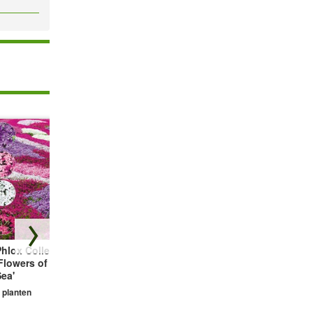
hlox Collectie
Bodembedekker
Vetmuur Sagina
Flowers of the
Tijm
Subulata
ea'
3 planten
3 planten
 planten