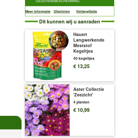
GEGEVENSBESCHERMING
Meer informatie
Uitprinten
Verlanglijstje
Dit kunnen wij u aanraden
Hauert
Langwerkende
Meststof
Kegeltjes
40 kegeltjes
€ 13,25
Aster Collectie
'Zeezicht'
4 planten
€ 10,99