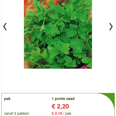
order
pak
1 portie zaad
Prijs:
€ 2,20
vanaf 2 pakken
€ 2,10
/ pak