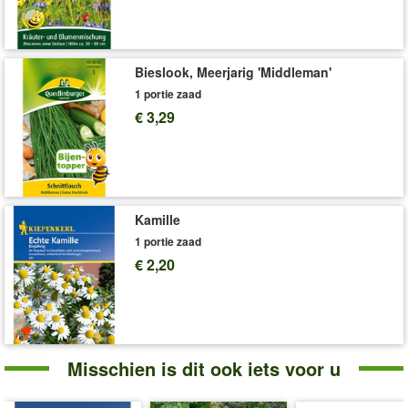
'Peterselie Karnaval'
Plant- en Verzorgingstips
Bieslook, Meerjarig 'Middleman'
1 portie zaad
€ 3,29
Kamille
1 portie zaad
€ 2,20
Misschien is dit ook iets voor u