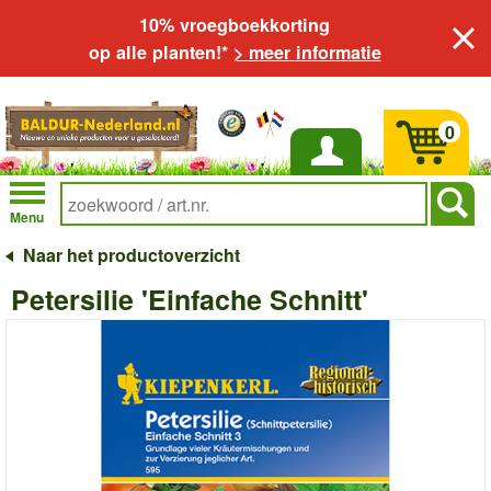
10% vroegboekkorting
op alle planten!*
> meer informatie
0
Inloggen
Menu
Naar het productoverzicht
Petersilie 'Einfache Schnitt'