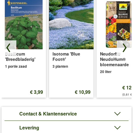
Basilicum
Isotoma 'Blue
Neudorff®
'Breedbladerig'
Foot®'
NeudoHum®
bloemenaarde
1 portie zaad
3 planten
20 liter
€ 12
€ 3,99
€ 10,99
(0,61 €/
Contact & Klantenservice
Levering