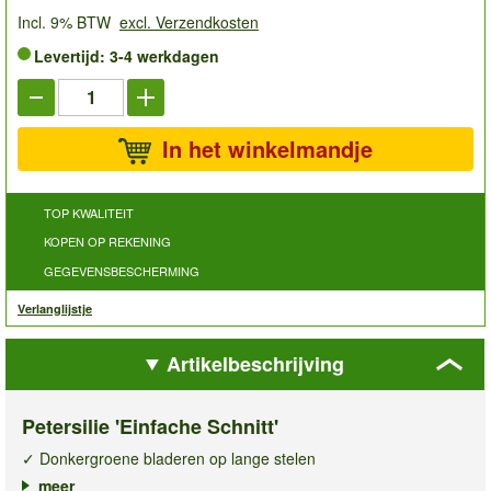
Incl. 9% BTW
excl. Verzendkosten
Levertijd: 3-4 werkdagen
In het winkelmandje
TOP KWALITEIT
KOPEN OP REKENING
GEGEVENSBESCHERMING
Verlanglijstje
Artikelbeschrijving
Petersilie 'Einfache Schnitt'
✓ Donkergroene bladeren op lange stelen
✓ Aromatisch & geschikt om in te vriezen
meer