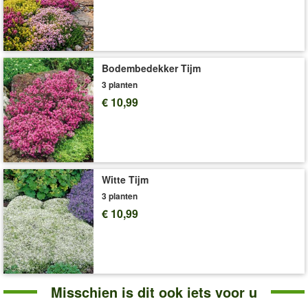
Art.nr.:
9716
Levering omvat:
10,5 cm-pot
'Paprika'
Plant- en Verzorgingstips
Bodembedekker Tijm
3 planten
€ 10,99
Witte Tijm
3 planten
€ 10,99
Misschien is dit ook iets voor u