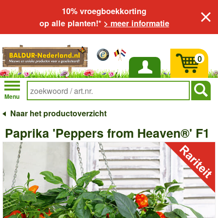
10% vroegboekkorting
op alle planten!*
> meer informatie
0
Inloggen
Menu
Naar het productoverzicht
Paprika 'Peppers from Heaven®' F1