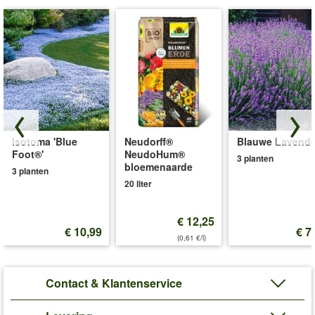
Isotoma 'Blue
Neudorff®
Blauwe Lavende
Foot®'
NeudoHum®
3 planten
bloemenaarde
3 planten
20 liter
€ 12,25
€ 10,99
€ 7
(0,61 €/l)
Contact & Klantenservice