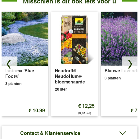
Misschien is dit ook iets voor u
Isotoma 'Blue
Neudorff®
Blauwe Lavende
Foot®'
NeudoHum®
3 planten
bloemenaarde
3 planten
20 liter
€ 12,25
€ 10,99
€ 7
(0,61 €/l)
Contact & Klantenservice