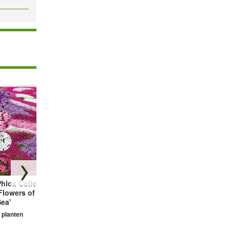
hlox Collectie
Bodembedekker
Vetmuur Sagina
Flowers of the
Tijm
Subulata
ea'
3 planten
3 planten
 planten