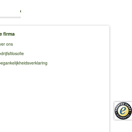
€ 13,25
€ 10,99
€ 10,99
e firma
ver ons
drijfsfilosofie
egankelijkheidsverklaring