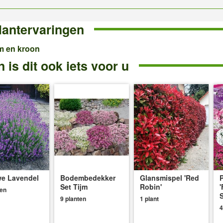
lantervaringen
m en kroon
 is dit ook iets voor u
e Lavendel
Bodembedekker
Glansmispel 'Red
P
Set Tijm
Robin'
'
ten
S
9 planten
1 plant
4