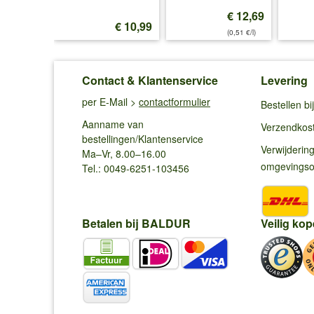
€ 12,69
€ 12,99
€ 10,99
(0,51 €/l)
Contact & Klantenservice
Levering
per E-Mail >
contactformulier
Bestellen b
Aanname van
Verzendkos
bestellingen/Klantenservice
Verwijderin
Ma–Vr, 8.00–16.00
omgevings
Tel.: 0049-6251-103456
Betalen bij BALDUR
Veilig kop