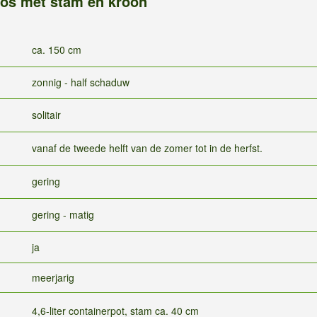
s met stam en kroon
ca. 150 cm
zonnig - half schaduw
solitair
vanaf de tweede helft van de zomer tot in de herfst.
gering
gering - matig
ja
meerjarig
4,6-liter containerpot, stam ca. 40 cm