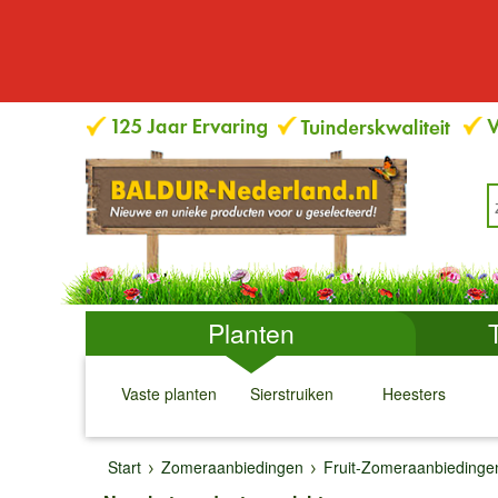
Planten
Vaste planten
Sierstruiken
Heesters
↓
↓
↓
↓
Start
Zomeraanbiedingen
Fruit-Zomeraanbiedinge