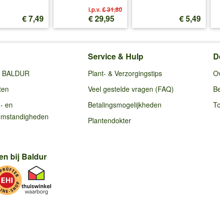
i.p.v.
€ 31,80
€ 7,49
€ 29,95
€ 5,49
Service & Hulp
D
ij BALDUR
Plant- & Verzorgingstips
O
ten
Veel gestelde vragen (FAQ)
Be
g- en
Betalingsmogelijkheden
To
omstandigheden
Plantendokter
en bij Baldur