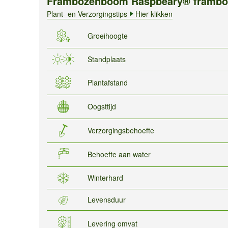
Frambozenboom Raspbeary® framboo
Plant- en Verzorgingstips
Hier klikken
Groeihoogte
Standplaats
Plantafstand
Oogsttijd
Verzorgingsbehoefte
Behoefte aan water
Winterhard
Levensduur
Levering omvat