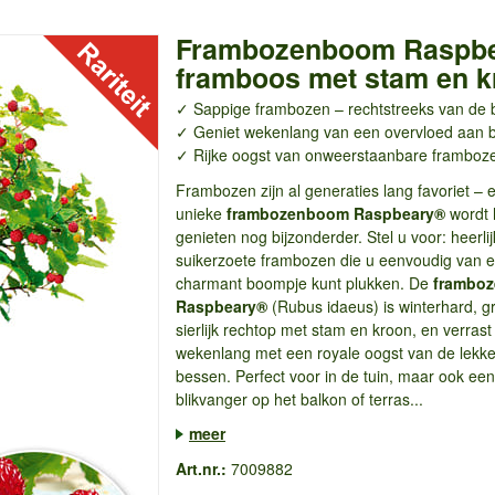
Frambozenboom Raspb
framboos met stam en k
✓ Sappige frambozen – rechtstreeks van d
✓ Geniet wekenlang van een overvloed aan
✓ Rijke oogst van onweerstaanbare framboz
Frambozen zijn al generaties lang favoriet – 
unieke
frambozenboom Raspbeary®
wordt 
genieten nog bijzonderder. Stel u voor: heerlij
suikerzoete frambozen die u eenvoudig van 
charmant boompje kunt plukken. De
frambo
Raspbeary®
(Rubus idaeus) is winterhard, gr
sierlijk rechtop met stam en kroon, en verrast
wekenlang met een royale oogst van de lekke
bessen. Perfect voor in de tuin, maar ook een
blikvanger op het balkon of terras...
meer
Art.nr.:
7009882