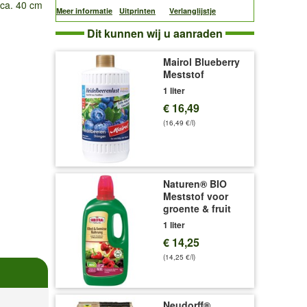
 ca. 40 cm
Meer informatie
Uitprinten
Verlanglijstje
Dit kunnen wij u aanraden
Mairol Blueberry
Meststof
1 liter
€ 16,49
(16,49 €/l)
Naturen® BIO
Meststof voor
groente & fruit
1 liter
€ 14,25
(14,25 €/l)
Neudorff®