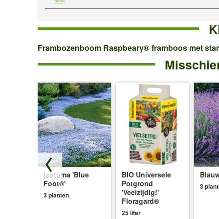
K
Frambozenboom
Frambozenboom Raspbeary® framboos met sta
Misschien
Raspbeary®
framboos
met
stam
en
kroon
Isotoma 'Blue
BIO Universele
Blauw
ce®'
Foot®'
Potgrond
3 plan
'Veelzijdig!'
3 planten
Floragard®
25 liter