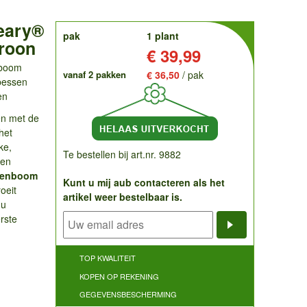
eary®
order
pak
1 plant
roon
Prijs:
€ 39,99
e boom
vanaf 2 pakken
€ 36,50
/ pak
 bessen
en
en met de
het
ke,
Te bestellen bij art.nr. 9882
een
zenboom
Kunt u mij aub contacteren als het
oeit
artikel weer bestelbaar is.
 u
rste
Notificatieve
TOP KWALITEIT
KOPEN OP REKENING
GEGEVENSBESCHERMING