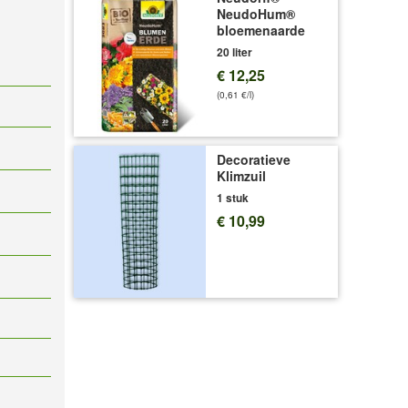
NeudoHum®
bloemenaarde
20 liter
€ 12,25
(0,61 €/l)
Decoratieve
Klimzuil
1 stuk
€ 10,99