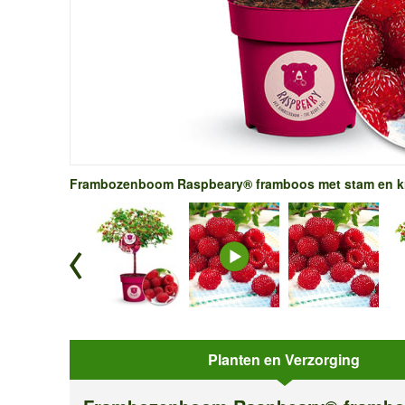
Frambozenboom Raspbeary® framboos met stam en kr
Planten en Verzorging