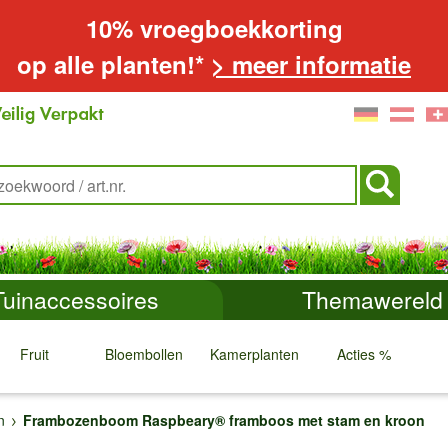
10% vroegboekkorting
op alle planten!*
> meer informatie
Tuinaccessoires
Themawereld
Fruit
Bloembollen
Kamerplanten
Acties %
↓
↓
↓
↓
n
Frambozenboom Raspbeary® framboos met stam en kroon