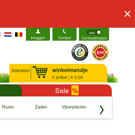
aan
Inloggen
Contact
Contrastmodus
winkelmandje
Verlanglijstje
0
artikel | € 0,00
Sale
%
Rozen
Zaden
Vijverplanten
Rariteiten
b
↓
↓
↓
↓