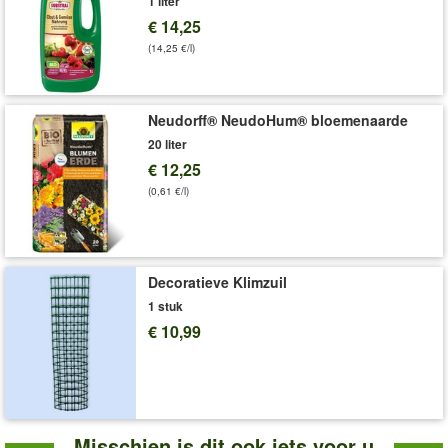
1 liter
€ 14,25
(14,25 €/l)
Neudorff® NeudoHum® bloemenaarde
20 liter
€ 12,25
(0,61 €/l)
Decoratieve Klimzuil
1 stuk
€ 10,99
Misschien is dit ook iets voor u