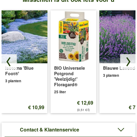
Isotoma 'Blue
BIO Universele
Blauwe Lavende
Foot®'
Potgrond
3 planten
'Veelzijdig!'
3 planten
Floragard®
25 liter
€ 12,69
€ 10,99
€ 7
(0,51 €/l)
Contact & Klantenservice