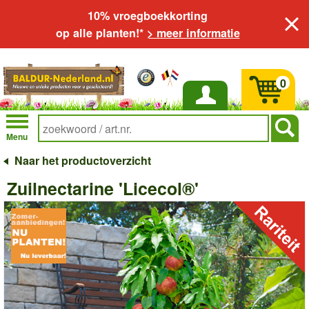
10% vroegboekkorting
op alle planten!*
> meer informatie
0
Inloggen
Menu
Naar het productoverzicht
Zuilnectarine 'Licecol®'