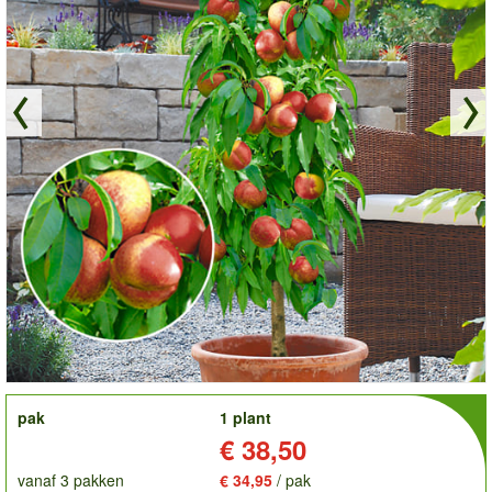
order
pak
1 plant
Prijs:
€ 38,50
vanaf 3 pakken
€ 34,95
/ pak