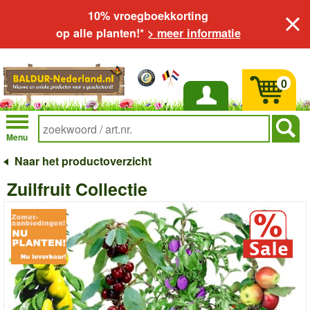
10% vroegboekkorting
op alle planten!*
> meer informatie
0
Inloggen
Menu
Naar het productoverzicht
Zuilfruit Collectie