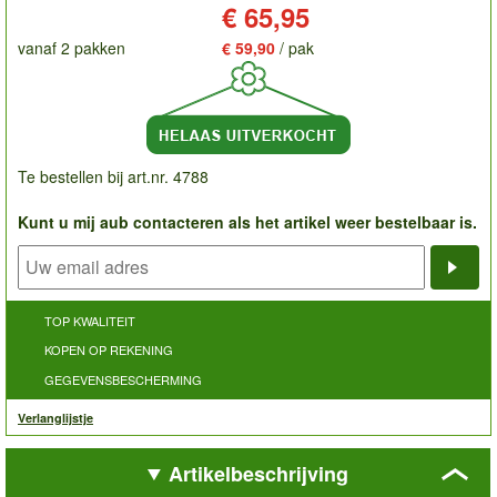
Prijs:
€ 65,95
vanaf 2 pakken
€ 59,90
/ pak
Te bestellen bij art.nr. 4788
Kunt u mij aub contacteren als het artikel weer bestelbaar is.
Noti
TOP KWALITEIT
KOPEN OP REKENING
GEGEVENSBESCHERMING
Verlanglijstje
Artikelbeschrijving