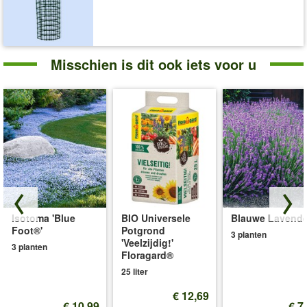
Misschien is dit ook iets voor u
Isotoma 'Blue
BIO Universele
Blauwe Lavende
Foot®'
Potgrond
3 planten
'Veelzijdig!'
3 planten
Floragard®
25 liter
€ 12,69
€ 10,99
€ 7