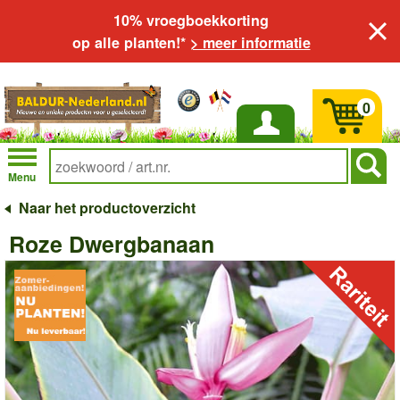
10% vroegboekkorting
op alle planten!*
> meer informatie
0
Inloggen
Menu
Naar het productoverzicht
Roze Dwergbanaan