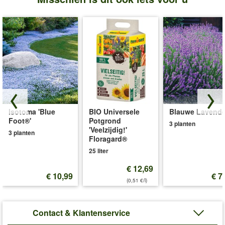
Isotoma 'Blue
BIO Universele
Blauwe Lavende
Foot®'
Potgrond
3 planten
'Veelzijdig!'
3 planten
Floragard®
25 liter
€ 12,69
€ 10,99
€ 7
(0,51 €/l)
Contact & Klantenservice