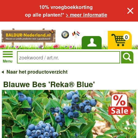
10% vroegboekkorting
op alle planten!*
> meer informatie
0
Inloggen
Menu
Naar het productoverzicht
Blauwe Bes 'Reka® Blue'