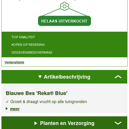
TOP KWALITEIT
KOPEN OP REKENING
GEGEVENSBESCHERMING
Verlanglijstje
Artikelbeschrijving
Blauwe Bes 'Reka® Blue'
✓ Groeit & draagt ​​vrucht op alle tuingronden
✓ Tot 8 kg oogst per struik
meer
✓ Grote, stevige vruchten met intens aroma
Planten en Verzorging
Maak kennis met de
blauwe bes
Reka® Blue
, de allereerste
blauwe bes die op elke tuinbodem groeit en rijkelijk vruchten