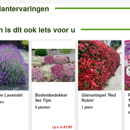
lantervaringen
 is dit ook iets voor u
e Lavendel
Bodembedekker
Glansmispel 'Red
P
Set Tijm
Robin'
'
ten
S
9 planten
1 plant
4
i.p.v.
€ 31,80