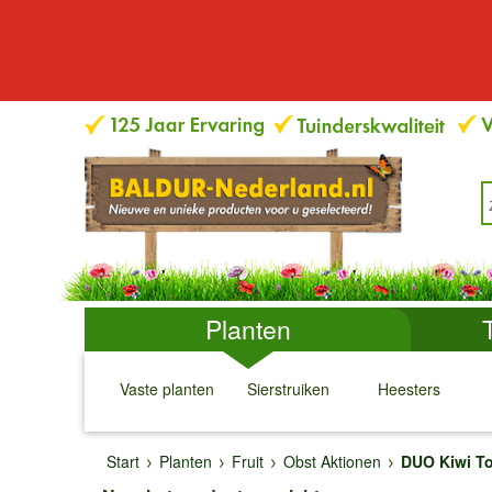
Planten
Vaste planten
Sierstruiken
Heesters
↓
↓
↓
↓
Start
Planten
Fruit
Obst Aktionen
DUO Kiwi To