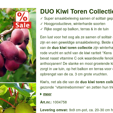
DUO Kiwi Toren Collecti
✓ Super smaakbeleving samen of solitair gep
✓ Hoogproductieve, winterharde soorten
✓ Rijke oogst op balkon, terras & in de tuin
Een lust voor het oog als ze samen of solitair
zijn en een geweldige smaakbeleving. Beide 
van de
duo kiwi toren collectie
zijn winterh
rode vrucht en schil van de kiwi rariteit ''Kens
bevat naast vitamine C ook waardevolle feno
anthocyanen! De slanke en mooi groeiende kiwi
zorgt in uw tuin, op het balkon en terras voo
opbrengst van de ca. 3 cm grote vruchten.
Kiwi's, net als die van de
duo kiwi toren coll
gezonde ''vitaminebommen'' en zetten hun tri
meer
Art.nr.:
1004758
Levering omvat:
9x9 cm-pot, ca. 20-30 cm 