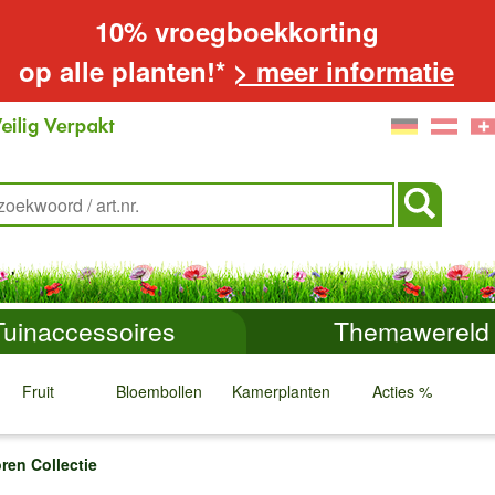
10% vroegboekkorting
op alle planten!*
> meer informatie
Tuinaccessoires
Themawereld
Fruit
Bloembollen
Kamerplanten
Acties %
↓
↓
↓
↓
ren Collectie