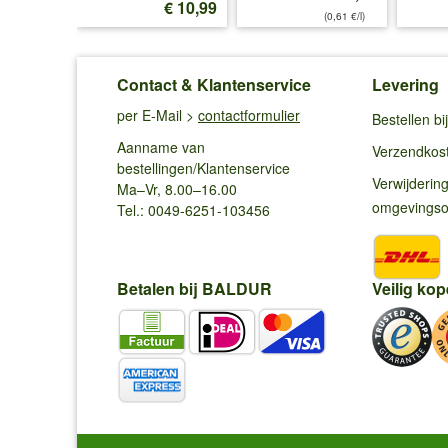
€ 12,99
€ 10,99
(0,61 €/l)
Contact & Klantenservice
Levering
per E-Mail >
contactformulier
Bestellen b
Aanname van
Verzendkos
bestellingen/Klantenservice
Verwijderin
Ma–Vr, 8.00–16.00
omgevings
Tel.: 0049-6251-103456
Betalen bij BALDUR
Veilig kop