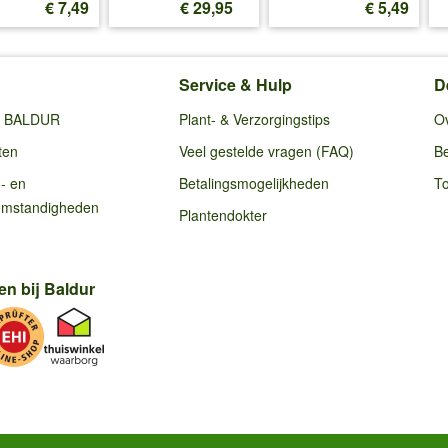
€ 7,49
€ 29,95
€ 5,49
Service & Hulp
D
ij BALDUR
Plant- & Verzorgingstips
O
ten
Veel gestelde vragen (FAQ)
Be
g- en
Betalingsmogelijkheden
To
omstandigheden
Plantendokter
en bij Baldur