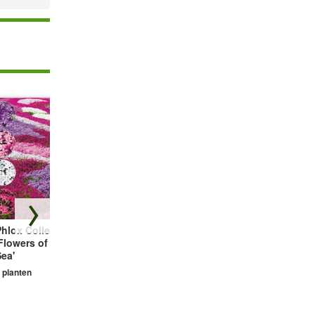
hlox Collectie
Bodembedekker
Vetmuur Sagina
Flowers of the
Tijm
Subulata
ea'
3 planten
3 planten
 planten