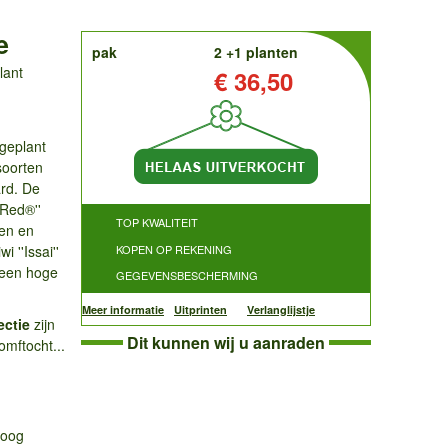
e
order
pak
2 +1 planten
lant
Prijs:
€ 36,50
 geplant
soorten
ard. De
 Red®''
TOP KWALITEIT
len en
 ''Issai''
KOPEN OP REKENING
r een hoge
GEGEVENSBESCHERMING
Meer informatie
Uitprinten
Verlanglijstje
ectie
zijn
Dit kunnen wij u aanraden
omftocht...
hoog