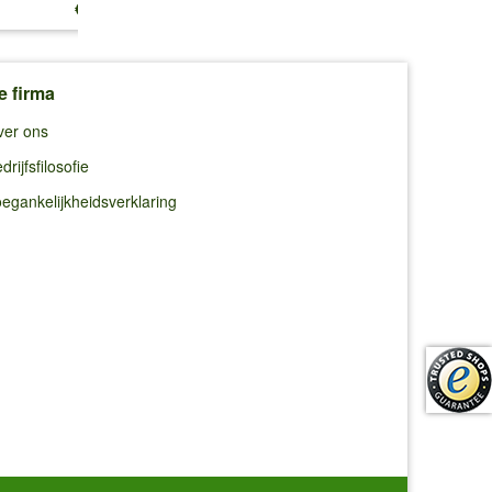
€ 13,25
€ 10,99
€ 10,99
e firma
ver ons
drijfsfilosofie
egankelijkheidsverklaring