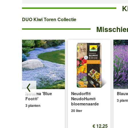
K
DUO
DUO Kiwi Toren Collectie
Misschien
Kiwi
Toren
Collectie
Isotoma 'Blue
Neudorff®
Blauw
ce®'
Foot®'
NeudoHum®
3 plan
bloemenaarde
3 planten
20 liter
€ 12,25