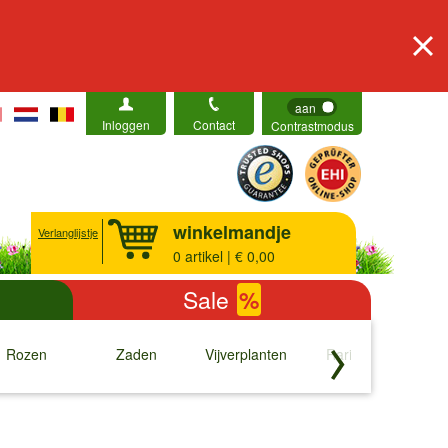
aan
Inloggen
Contact
Contrastmodus
winkelmandje
Verlanglijstje
0
artikel | € 0,00
Sale
%
Rozen
Zaden
Vijverplanten
Rariteiten
b
↓
↓
↓
↓