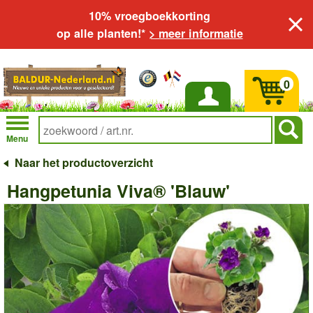
10% vroegboekkorting
op alle planten!*
> meer informatie
0
Inloggen
Menu
Naar het productoverzicht
Hangpetunia Viva® 'Blauw'