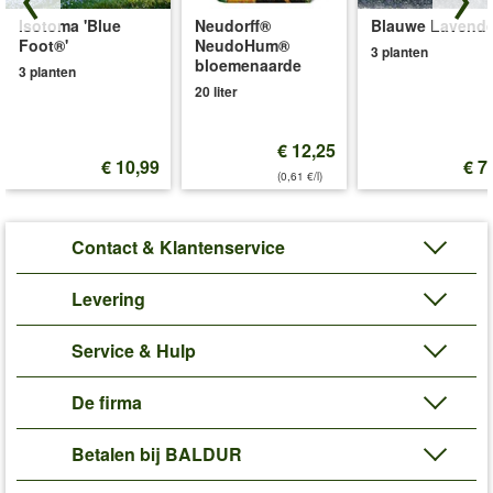
Isotoma 'Blue
Neudorff®
Blauwe Lavende
Art.nr.:
6458
Foot®'
NeudoHum®
3 planten
Levering omvat:
kluithoogte 2,9 cm
bloemenaarde
3 planten
20 liter
'Petunia'
Plant- en Verzorgingstips
€ 12,25
€ 10,99
€ 7
(0,61 €/l)
Contact & Klantenservice
Levering
Service & Hulp
De firma
Betalen bij BALDUR