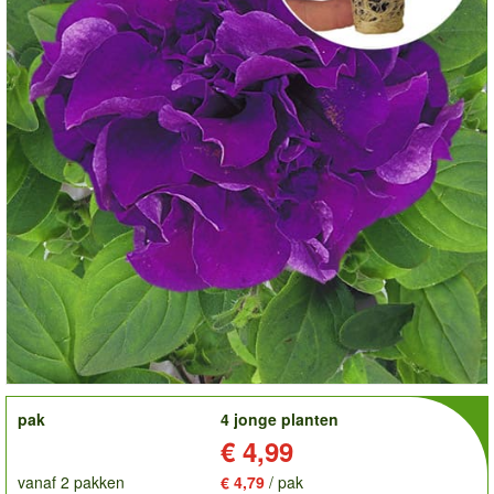
order
pak
4 jonge planten
Prijs:
€ 4,99
vanaf 2 pakken
€ 4,79
/ pak